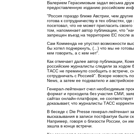
Валерием Герасимовым задал весьма дружес
предоставленную изданию российским ин
"Россия гораздо ближе Австрии, чем другие
готова к сотрудничеству в тех областях, г
посетовал, что не может пригласить своего
том, напоминает автор публикации, что "н
запрещен въезд на территорию ЕС после а
Сам Комменда не упустил возможности выс
бы хотел подчеркнуть, (...) что мы не гото
кем говорить, а с кем нет".
Как отмечает далее автор публикации, Ком
российские журналисты следили за ходом бе
ТАСС не преминуло сообщить о встрече, сн
сотрудничать с Россией". Вскоре новость 
News, а затем ее подхватило и австрийское
Генерал-лейтенант счел необходимым про
формат и проходила без участия СМИ, зая
сайтах онлайн-платформ, не соответствует
доказывает, что журналисты ТАСС корректн
В беседе с Die Presse генерал-лейтенант за
высказывания в записи постфактум были с
Например, говоря о близости России, он им
зашла в конце встречи.