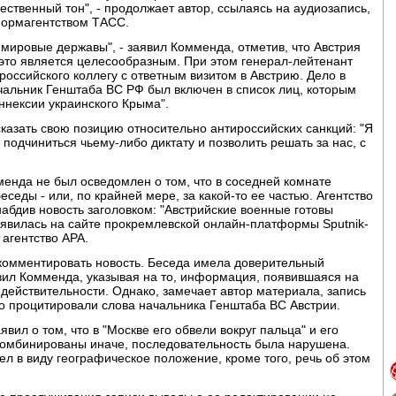
твенный тон", - продолжает автор, ссылаясь на аудиозапись,
формагентством ТАСС.
 мировые державы", - заявил Комменда, отметив, что Австрия
де это является целесообразным. При этом генерал-лейтенант
 российского коллегу с ответным визитом в Австрию. Дело в
ачальник Генштаба ВС РФ был включен в список лиц, которым
ннексии украинского Крыма".
казать свою позицию относительно антироссийских санкций: "Я
вы подчиниться чьему-либо диктату и позволить решать за нас, с
менда не был осведомлен о том, что в соседней комнате
седы - или, по крайней мере, за какой-то ее частью. Агентство
абдив новость заголовком: "Австрийские военные готовы
появилась на сайте прокремлевской онлайн-платформы Sputnik-
 агентство APA.
комментировать новость. Беседа имела доверительный
вил Комменда, указывая на то, информация, появившаяся на
 действительности. Однако, замечает автор материала, запись
о процитировали слова начальника Генштаба ВС Австрии.
явил о том, что в "Москве его обвели вокруг пальца" и его
комбинированы иначе, последовательность была нарушена.
ел в виду географическое положение, кроме того, речь об этом