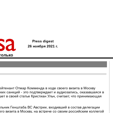
Press digest
26 ноября 2021 г.
только
йтенант Отмар Комменда в ходе своего визита в Москву
ких санкций - это подтверждает и аудиозапись, оказавшаяся в
шет в своей статье Кристиан Ульч, считает, что принимающая
льник Генштаба ВС Австрии, входивший в состав делегации
го визита в Москву, на встрече со своим российским коллегой