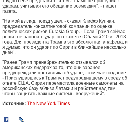
трудно себе представить, чтобы Трамп не приступил к
ударам, учитывая его обещание возмездия", - пишет
газета.
"На мой взгляд, поезд ушел, - сказал Клифф Купчан,
председатель консалтинговой компании по оценке
политических рисков Eurasia Group. - Если Трамп сейчас
решит не наносить удар, он окажется Обамой 2.0 из 2013
года. Для президента Трампа это абсолютная анафема, и
я думаю, что он ударит по Сирии в ближайшие несколько
дней".
"Ранее Трамп пренебрежительно отзывался об
американских лидерах за то, что они заранее
предупреждали противника об ударе, - отмечает издание.
- Прислушавшись к Трампу, предупредившему в среду об
ответе США, Сирия переместила военные самолеты на
российскую базу вблизи Латакии и работает над тем,
чтобы защитить важные системы вооружений".
Источник:
The New York Times