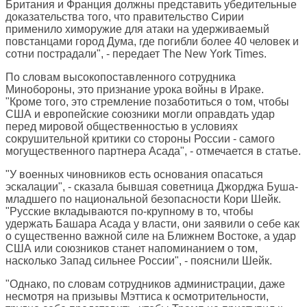
Британия и Франция должны представить убедительные
доказательства того, что правительство Сирии
применило химоружие для атаки на удерживаемый
повстанцами город Дума, где погибли более 40 человек и
сотни пострадали", - передает The New York Times.
По словам высокопоставленного сотрудника
Минобороны, это признание урока войны в Ираке.
"Кроме того, это стремление позаботиться о том, чтобы
США и европейские союзники могли оправдать удар
перед мировой общественностью в условиях
сокрушительной критики со стороны России - самого
могущественного партнера Асада", - отмечается в статье.
"У военных чиновников есть основания опасаться
эскалации", - сказала бывшая советница Джорджа Буша-
младшего по национальной безопасности Кори Шейк.
"Русские вкладываются по-крупному в то, чтобы
удержать Башара Асада у власти, они заявили о себе как
о существенно важной силе на Ближнем Востоке, а удар
США или союзников станет напоминанием о том,
насколько Запад сильнее России", - пояснили Шейк.
"Однако, по словам сотрудников администрации, даже
несмотря на призывы Мэттиса к осмотрительности,