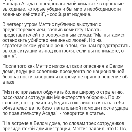
Башара Асада в предполагаемой химатаке в прошлые
выходные, которые убедили бы мир в необходимости
военных действий", - сообщает издание.
В четверг утром Мэттис публично выступил с
предостережением, заявив комитету Палаты
представителей по вооруженным силам: "Мы пытаемся
остановить убийство невинных людей. Но на
стратегическом уровне речь о том, как нам предотвратить
выход ситуации из-под контроля, если вы понимаете, о
чем я".
После того как Мэттис изложил свои опасения в Белом
доме, ведущие советники президента по национальной
безопасности завершили встречу, не приняв решение об
атаке.
"Мэттис призывал обдумать более широкую стратегию,
рассказали сотрудники Министерства обороны. По их
словам, он стремится убедить союзников взять на себя
обязательства по безотлагательной помощи после удара
по правительству Асада", - говорится в статье.
"На встрече в Белом доме, по словам трех сотрудников
президентской администрации, Мэттис заявил, что США,