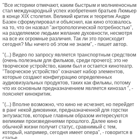
"Все историки отмечают, каким быстрым и молниеносным
стал международный успех изобретения братьев Люмьер
в конце XIX столетия. Великий критик и теоретик Андре
Базен сформулировал и объяснил, как кино отозвалось
на то, что он назвал "антропологической потребностью",
на разделяемое людьми желание духовности, несмотря
на все их огромные различия. Так ли это происходит
сегодня? Мы ничего об этом не знаем", - пишет автор.
"(...) Видео по запросу является транспортным средством
(очень полезным для фильмов, среди прочего); это не
творческое устройство, каким был и остается кинотеатр.
"Творческое устройство" означает набор элементов,
которые создают конфигурацию определенных
аудиовизуальных продуктов, таких как фильмы, потому
что их основным предназначением является кинозал ", -
поясняет кинокритик.
"(...) Вполне возможно, что кино не исчезнет, но перейдет
в ранг некой диковинки, предназначенной для горстки
энтузиастов, которые главным образом интересуются
великими произведениями прошлого. Далее кино в
обычной жизни получит статус, сравнимый с тем,
который, например, сегодня имеет опера", - говорится в
статье.