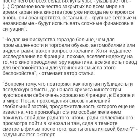
после него во всех областях культуры, - указывает он. -
(...) Огромное количество закрытых во всем мире на
время карантина кинотеатров уже никогда не откроются
вновь, они обанкротятся, остальные - крупные сетевые и
независимые - будут испытывать сложные финансовые
ситуации".
"Но для киноискусства гораздо больше, чем для
промышленности и торговли обувью, автомобилями или
видеоиграми, важен вопрос о желании. Хотя недавнее
исследование во Франции, похоже, вселяет надежду на
то, что кино преодолеет эру карантина, все же есть повод
для беспокойства и для уточнения смысла этого
беспокойства", - отмечает автор статьи.
"Вопреки тому, что повторяют как попугаи публицисты и
псевдожурналисты, до начала кризиса кинотеатры
чувствовали себя очень хорошо во Франции, в Европе и
в мире. После прохождения сквозь нынешний
глобальный застой, продолжительность которого еще не
известна, что произойдет с этим особым желанием
покинуть свой дом ради того, чтобы ради коллективного
просмотра пойти в кинозал и там, сидя в темноте
смотреть фильм после того, как ты оплатил свой билет?" -
задумывается эксперт.