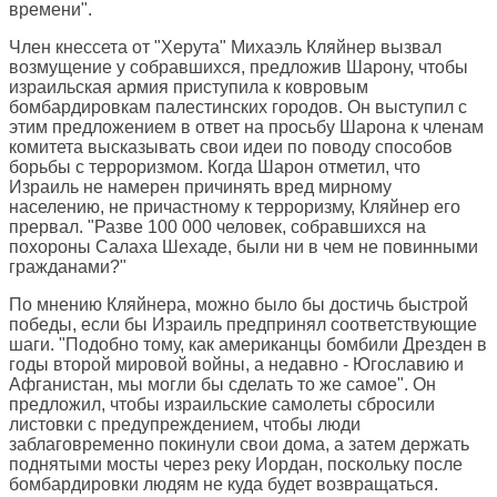
времени".
Член кнессета от "Херута" Михаэль Кляйнер вызвал
возмущение у собравшихся, предложив Шарону, чтобы
израильская армия приступила к ковровым
бомбардировкам палестинских городов. Он выступил с
этим предложением в ответ на просьбу Шарона к членам
комитета высказывать свои идеи по поводу способов
борьбы с терроризмом. Когда Шарон отметил, что
Израиль не намерен причинять вред мирному
населению, не причастному к терроризму, Кляйнер его
прервал. "Разве 100 000 человек, собравшихся на
похороны Салаха Шехаде, были ни в чем не повинными
гражданами?"
По мнению Кляйнера, можно было бы достичь быстрой
победы, если бы Израиль предпринял соответствующие
шаги. "Подобно тому, как американцы бомбили Дрезден в
годы второй мировой войны, а недавно - Югославию и
Афганистан, мы могли бы сделать то же самое". Он
предложил, чтобы израильские самолеты сбросили
листовки с предупреждением, чтобы люди
заблаговременно покинули свои дома, а затем держать
поднятыми мосты через реку Иордан, поскольку после
бомбардировки людям не куда будет возвращаться.