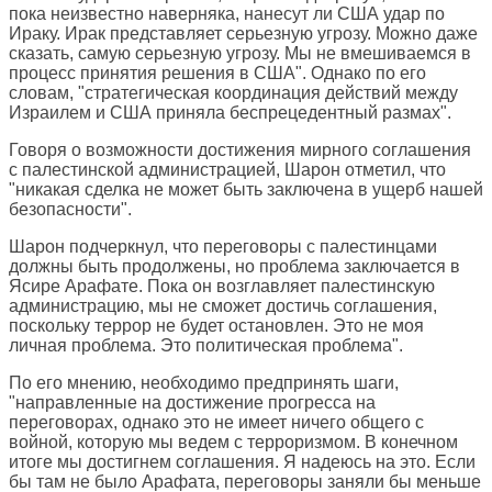
пока неизвестно наверняка, нанесут ли США удар по
Ираку. Ирак представляет серьезную угрозу. Можно даже
сказать, самую серьезную угрозу. Мы не вмешиваемся в
процесс принятия решения в США". Однако по его
словам, "стратегическая координация действий между
Израилем и США приняла беспрецедентный размах".
Говоря о возможности достижения мирного соглашения
с палестинской администрацией, Шарон отметил, что
"никакая сделка не может быть заключена в ущерб нашей
безопасности".
Шарон подчеркнул, что переговоры с палестинцами
должны быть продолжены, но проблема заключается в
Ясире Арафате. Пока он возглавляет палестинскую
администрацию, мы не сможет достичь соглашения,
поскольку террор не будет остановлен. Это не моя
личная проблема. Это политическая проблема".
По его мнению, необходимо предпринять шаги,
"направленные на достижение прогресса на
переговорах, однако это не имеет ничего общего с
войной, которую мы ведем с терроризмом. В конечном
итоге мы достигнем соглашения. Я надеюсь на это. Если
бы там не было Арафата, переговоры заняли бы меньше