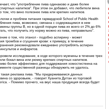
ечает, что "употребление пива одинаково и даже более
спиртных напитков". При этом он добавил, что любители вина
 том, что вино полезнее пива или крепких напитков.
гии и проблем питания гарвардской School of Public Health
бления пива, возможно, связана с содержащимся в нем
амины группы В, но в одной порции пива их всего от 2% до 6%
ть, что получить эту норму можно из пива, неправильно".
ние о том, что этанол - подобно аспирину - может
ия тромбов и сгущения крови: к примеру, в течение
хранения рекомендовали ежедневно употреблять аспирин
инсультов и инфарктов.
ровели исследование, в ходе которого мужчины в течение трех
или бокал вина или рюмку крепких спиртных напитков.
пиво более эффективно для поддержания хомостистеина на
рименте существенной разницы обнаружить не удалось.
а такая реклама пива. "Мы придерживаемся данных
на со здоровьем, - говорит Хуанита Дугган из торговой
erica. - Помимо прочего, на вкус наша продукция всегда будет