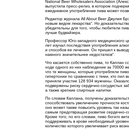
National Beer Wholesalers Association (Але
выпустила пресс-релиз, в котором подчерк
ежедневное употребление пива может позвол
Редактор журнала All About Beer Джулия Б
новым видом лекарства". Но доказательств
убедительны для того, чтобы любители пив
лучше будвайзера.
Профессор Юго-западного медицинского це
лет изучал последствия употребления алко
и способов ее лечения. Он пришел к вывод
намного значительнее недостатков".
Что касается собственно пива, то Каплан 
ходе одного из них наблюдение за 70000 
что те женщины, которые употребляли пив
гипертонии по сравнению с теми, кто пил в
приняли участие 128 934 мужчины. Оказалос
подвержены риску сердечно-сосудистых заб
а также крепкие спиртные напитки.
По словам Каплана, получены доказательств
способствовать увеличению прочности кост
оно может также повысить уровень так наз
самым предотвращая развитие сердечно-со
Кроме того, по его словам, пиво богато в
поддерживать в крови необходимый уровен
количество которого увеличивает риск воз