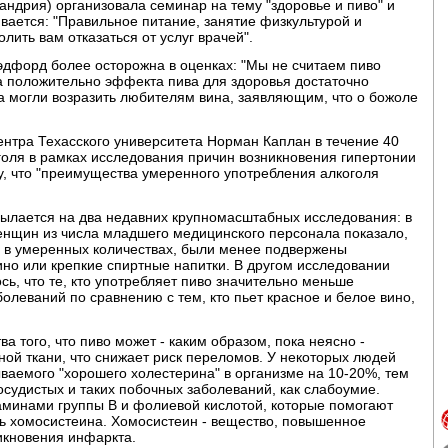
ксандрия) организовала семинар на тему "здоровье и пиво" и
ивается: "Правильное питание, занятие физкультурой и
ить вам отказаться от услуг врачей".
рэдфорд более осторожна в оценках: "Мы не считаем пиво
а положительно эффекта пива для здоровья достаточно
а могли возразить любителям вина, заявляющим, что о божоле
нтра Техасского университета Норман Каплан в течение 40
голя в рамках исследования причин возникновения гипертонии
у, что "преимущества умеренного употребления алкоголя
ссылается на два недавних крупномасштабных исследования: в
женщин из числа младшего медицинского персонала показало,
о в умеренных количествах, были менее подвержены
ино или крепкие спиртные напитки. В другом исследовании
ь, что те, кто употребляет пиво значительно меньше
олеваний по сравнению с тем, кто пьет красное и белое вино,
а того, что пиво может - каким образом, пока неясно -
ной ткани, что снижает риск переломов. У некоторых людей
ываемого "хорошего холестерина" в организме на 10-20%, тем
судистых и таких побочных заболеваний, как слабоумие.
итаминами группы В и фолиевой кислотой, которые помогают
ь хомосистеина. Хомосистеин - вещество, повышенное
никновения инфаркта.