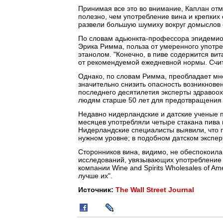
Принимая все это во внимание, Каплан отм
полезно, чем употребление вина и крепких 
развели большую шумиху вокруг домыслов о
По словам адьюнкта-профессора эпидемиоло
Эрика Римма, польза от умеренного употре
этанолом. "Конечно, в пиве содержится вит
от рекомендуемой ежедневной нормы. Счита
Однако, по словам Римма, преобладает мне
значительно снизить опасность возникновен
последнего десятилетия эксперты здравоо
людям старше 50 лет для предотвращения 
Недавно нидерландские и датские ученые п
месяцев употребляли четыре стакана пива 
Нидерландские специалисты выявили, что 
нужном уровне; в подобном датском экспе
Сторонников вина, видимо, не обеспокоил
исследований, увязывающих употребление ви
компании Wine and Spirits Wholesales of Am
лучше их".
Источник:
The Wall Street Journal