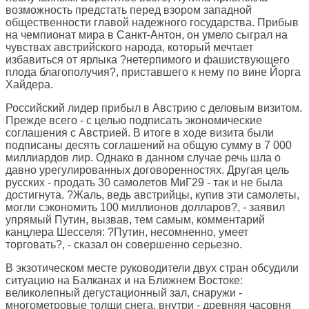
возможность предстать перед взором западной
общественности главой надежного государства. Прибыв
на чемпионат мира в Санкт-Антон, он умело сыграл на
чувствах австрийского народа, который мечтает
избавиться от ярлыка ?нетерпимого и фашиствующего
плода благополучия?, приставшего к нему по вине Йорга
Хайдера.
Российский лидер прибыл в Австрию с деловым визитом.
Прежде всего - с целью подписать экономические
соглашения с Австрией. В итоге в ходе визита были
подписаны десять соглашений на общую сумму в 7 000
миллиардов лир. Однако в данном случае речь шла о
давно урегулированных договоренностях. Другая цель
русских - продать 30 самолетов МиГ29 - так и не была
достигнута. ?Жаль, ведь австрийцы, купив эти самолеты,
могли сэкономить 100 миллионов долларов?, - заявил
упрямый Путин, вызвав, тем самым, комментарий
канцлера Шесселя: ?Путин, несомненно, умеет
торговать?, - сказал он совершенно серьезно.
В экзотическом месте руководители двух стран обсудили
ситуацию на Балканах и на Ближнем Востоке:
великолепный дегустационный зал, снаружи -
многометровые толщи снега, внутри - древняя часовня