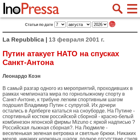
Статьи по дате
La Repubblica |
13 февраля 2001 г.
Путин атакует НАТО на спусках
Санкт-Антона
Леонардо Коэн
В самый разгар одного из мероприятий, проходивших в
рамках чемпионата мира по горнолыжному спорту в
Санкт-Антоне, к трибуне легким спортивным шагом
подошел Владимир Путин с супругой. Их дочери
остались в Арлберге кататься на сноуборде. На Путине -
спортивный костюм российской сборной - красно-белый
комбинезон японской фирмы Mizuno с яркой надписью ?
Российская лыжная сборная?. На Людмиле -
веселенькая зеленая ветровка и светлые брюки. Никаких
мехов, никаких норковых шапок, полное отсутствие стиля