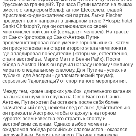
?русские за границей?. Три часа Путин катался на лыжах
вместе с канцлером Вольфгангом Шесселем, главой
Христианско-демократической партии. Лыжи Fischer
президент взял напрокат в шикарном отеле ?Hospiz hotel
Sankt Christoph?, где он остановился со своей
многочисленной свитой (семьдесят человек). На трассе
от Санкт-Кристофа до Санкт-Антона Путин
продемонстрировал свое умение горнолыжника. Затем
он присутствовал на старте второго этапа чемпионата,
где аплодировал победителям (которыми, естественно,
стали австрийцы, Марио Матт и Бенни Райх). После
обеда в Austria Hous он вручил награду новому чемпиону
мира по специальному слалому. Для Путина - успех на
публике, для Австрии - дипломатический триумф,
серьезные ?дивиденды? от спортивного мероприятия.
Между тем, кроме широких улыбок, длительного катания
на лыжах и шумного спуска на Circo Bianco в Санкт-
Антоне, Путин хотел бы оставить после себя более
значительный след, нежели след от лыж. Действительно,
он приехал в Австрию, чтобы отдохнуть на горном
курорте: всем известна его страсть к спорту и
австрийским склонам. Однако выбор момента -
ожидаемая победа российских слаломистов - оказался
неслучайным. Вероятнее всего, Путина привлекла