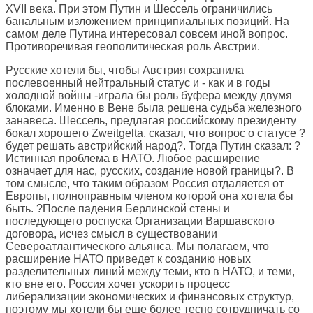
XVII века. При этом Путин и Шессель ограничились
банальным изложением принципиальных позиций. На
самом деле Путина интересовал совсем иной вопрос.
Противоречивая геополитическая роль Австрии.
Русские хотели бы, чтобы Австрия сохранила
послевоенный нейтральный статус и - как и в годы
холодной войны -играла бы роль буфера между двумя
блоками. Именно в Вене была решена судьба железного
занавеса. Шессель, предлагая российскому президенту
бокал хорошего Zweitgelta, сказал, что вопрос о статусе ?
будет решать австрийский народ?. Тогда Путин сказал: ?
Истинная проблема в НАТО. Любое расширение
означает для нас, русских, создание новой границы?. В
том смысле, что таким образом Россия отдаляется от
Европы, полноправным членом которой она хотела бы
быть. ?После падения Берлинской стены и
последующего роспуска Организации Варшавского
договора, исчез смысл в существовании
Североатлантического альянса. Мы полагаем, что
расширение НАТО приведет к созданию новых
разделительных линий между теми, кто в НАТО, и теми,
кто вне его. Россия хочет ускорить процесс
либерализации экономических и финансовых структур,
поэтому мы хотели бы еще более тесно сотрудничать со