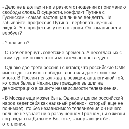
- Дело не в долгах и не в разном отношении к пониманию
свободы слова. В сущности, конфликт Путина с
Гусинским - самая настоящая личная вендетта. Не
забывайте: профессия Путина - вербовать нужных
людей. Это профессия у него в крови. Он заманивает и
вербует?
- ? для чего?
- Он хочет вернуть советские времена. А несогласных с
этим курсом он жестоко и мстительно преследует.
- Однако две трети россиян считают, что российские СМИ
имеют достаточно свободы слова или даже слишком
много. В России нельзя ждать реакции, аналогичной той,
которая была в Чехии, где граждане вышли на
демонстрацию в защиту независимости телевидения.
- В Москве еще может быть. Однако в целом российский
народ ведет себя как наивный ребенок, который еще не
понимает, что без независимого телевидения он ничего
больше не узнает ни о разрушенном Грозном, ни о жизни
сограждан на Дальнем Востоке, замерзающих без
отопления.