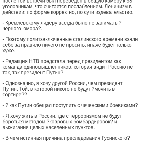
после той встречи был переведен в общую камеру к 38
уголовникам, что считается послаблением. Ленинизм в
действии: по форме корректно, по сути издевательство.
- Кремлевскому лидеру всегда было не занимать ?
черного юмора?.
- Поэтому политзаключенные сталинского времени взяли
себе за правило ничего не просить, иначе будет только
хуже.
- Редакция НТВ предстала перед президентом как
команда единомышленников, которая видит Россию не
так, так президент Путин?
- Однозначно, я хочу другой России, чем президент
Путин. Той, в которой никого не будут ?мочить в
сортире??
- ? как Путин обещал поступить с чеченскими боевиками?
- Я хочу жить в России, где с терроризмом не будут
бороться методом ?ковровых бомбардировок? и
выжигания целых населенных пунктов.
- В чем истинная причина преследования Гусинского?