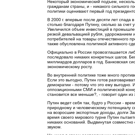
Некоторый экономический подъем, несколь
гражданам страны, и - никакого сильного г
политики оценивают первый год президентс
В 2000 г. впервые после десяти лет спада 
столько благодаря Путину, сколько за счет
Увеличился объем инвестиций в промышленн
резкой девальвацией рубля, удорожанием 
потребителей на товары отечественного п
также обусловлена политикой активного сд
Официально в России провозглашается либ
последовало никаких конкретных шагов. Бе
миллиардов долларов в год. Банковская си
экономическому росту.
Во внутренней политике тоже много проти
Если это выгодно, Путин готов разговарив
демократии - потому что это ему выгодно. 
оппозиционными СМИ и политической конкур
становится все меньше?, - говорит один из 
Путин ведет себя так, будто у России - вр
природному и человеческому потенциалу сн
на возросшие экспортные доходы, долги За
время своего мирового турне Путин пытает
никаких оснований. Выдвинутая совместно 
звуком.