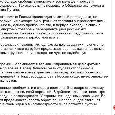
ко больше свободы экономике и все меньше - прессе и
осударства. Так эксперты из немецкого Общества экономики и
тва Путина.
в экономике России происходил заметный рост, однако, не
 увеличения экспортной выручки от торговли энергоносителями.
ость, однако произошло это, в первую очередь, в связи с
импортных товаров и переориентацией российских
роизводства. Высокая прибыль российских предприятий была
ерживания роста заработной платы.
ерализация экономики, однако за декларациями пока что не
гство капитала за рубеж продолжает оцениваться в несколько
стема функционирует плохо, ни чуть не содействуя
воречий. Вспоминается термин ?управляемая демократия?.
ать со всеми. Перед Западом он выступает сторонником
И в тоже самое время кремлевский лидер жестоко борется с
енцией. ?Пока свобода слова в России существует, однако ее
экспертов.
еменные проблемы, и в скором времени, благодаря огромному
ова станет великой державой. В действительности, несмотря
паду не возвращаются. У страны нет надежных союзников. Во
ся продемонстрировать обратное. Напрасно: для этого нет
с Китаем идея о многополярности мира остается пустым