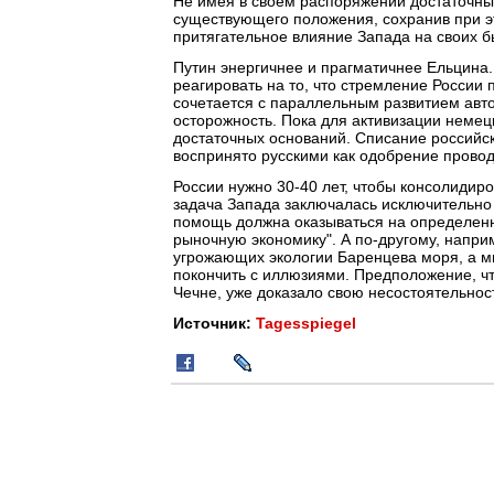
Не имея в своем распоряжении достаточных
существующего положения, сохранив при э
притягательное влияние Запада на своих 
Путин энергичнее и прагматичнее Ельцина.
реагировать на то, что стремление России
сочетается с параллельным развитием авт
осторожность. Пока для активизации немец
достаточных оснований. Списание российс
воспринято русскими как одобрение провод
России нужно 30-40 лет, чтобы консолидир
задача Запада заключалась исключительно 
помощь должна оказываться на определенны
рыночную экономику". А по-другому, напри
угрожающих экологии Баренцева моря, а 
покончить с иллюзиями. Предположение, чт
Чечне, уже доказало свою несостоятельнос
Источник:
Tagesspiegel