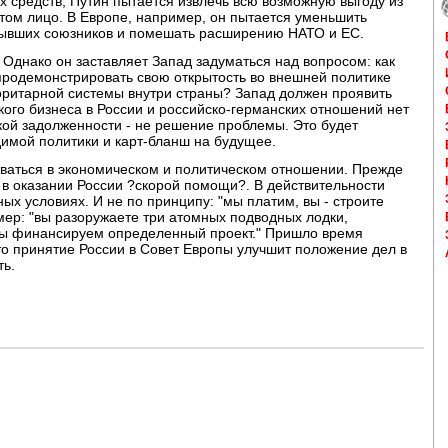
 средств, Путин пытается извлечь всю возможную выгоду из
том лицо. В Европе, например, он пытается уменьшить
бывших союзников и помешать расширению НАТО и ЕС.
 Однако он заставляет Запад задуматься над вопросом: как
 продемонстрировать свою открытость во внешней политике
оритарной системы внутри страны? Запад должен проявить
кого бизнеса в России и российско-германских отношений нет
кой задолженности - не решение проблемы. Это будет
имой политики и карт-бланш на будущее.
оваться в экономическом и политическом отношении. Прежде
в оказании России ?скорой помощи?. В действительности
х условиях. И не по принципу: "мы платим, вы - строите
мер: "вы разоружаете три атомных подводных лодки,
мы финансируем определенный проект." Пришло время
о принятие России в Совет Европы улучшит положение дел в
ть.