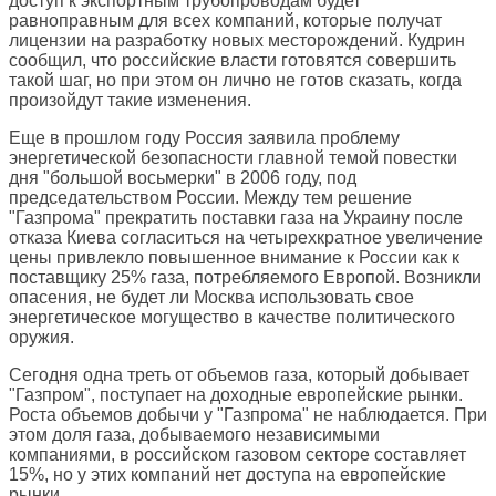
доступ к экспортным трубопроводам будет
равноправным для всех компаний, которые получат
лицензии на разработку новых месторождений. Кудрин
сообщил, что российские власти готовятся совершить
такой шаг, но при этом он лично не готов сказать, когда
произойдут такие изменения.
Еще в прошлом году Россия заявила проблему
энергетической безопасности главной темой повестки
дня "большой восьмерки" в 2006 году, под
председательством России. Между тем решение
"Газпрома" прекратить поставки газа на Украину после
отказа Киева согласиться на четырехкратное увеличение
цены привлекло повышенное внимание к России как к
поставщику 25% газа, потребляемого Европой. Возникли
опасения, не будет ли Москва использовать свое
энергетическое могущество в качестве политического
оружия.
Сегодня одна треть от объемов газа, который добывает
"Газпром", поступает на доходные европейские рынки.
Роста объемов добычи у "Газпрома" не наблюдается. При
этом доля газа, добываемого независимыми
компаниями, в российском газовом секторе составляет
15%, но у этих компаний нет доступа на европейские
рынки.