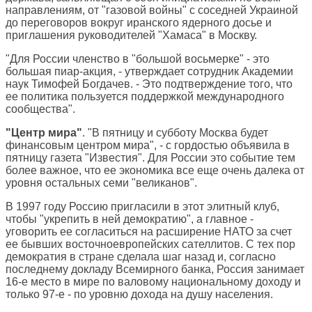
направлениям, от "газовой войны" с соседней Украиной
до переговоров вокруг иранского ядерного досье и
приглашения руководителей "Хамаса" в Москву.
"Для России членство в "большой восьмерке" - это
большая пиар-акция, - утверждает сотрудник Академии
наук Тимофей Богдачев. - Это подтверждение того, что
ее политика пользуется поддержкой международного
сообщества".
"Центр мира"
. "В пятницу и субботу Москва будет
финансовым центром мира", - с гордостью объявила в
пятницу газета "Известия". Для России это событие тем
более важное, что ее экономика все еще очень далека от
уровня остальных семи "великанов".
В 1997 году Россию пригласили в этот элитный клуб,
чтобы "укрепить в ней демократию", а главное -
уговорить ее согласиться на расширение НАТО за счет
ее бывших восточноевропейских сателлитов. С тех пор
демократия в стране сделала шаг назад и, согласно
последнему докладу Всемирного банка, Россия занимает
16-е место в мире по валовому национальному доходу и
только 97-е - по уровню дохода на душу населения.