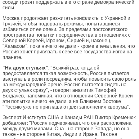
соседи грозят поддержать в его стране демократический
силы.
Москва продолжает разжигать конфликты с Украиной и
Грузией, чтобы подорвать режимы, попытавшиеся
избавиться от ее опеки. За пределами постсоветского
пространства попытки посредничества в отношениях с
Северной Кореей, Ираном, Сирией и, наконец,
"Хамасом", пока ничего не дали - кроме впечатления, что
Россия хочет привязать к себе все государства-изгои на
планете.
"На двух стульях"
. "Всякий раз, когда ей
предоставляется такая возможность, Россия пытается
выступать в роли посредника, чтобы повысить свою роль
на международной арене. Россия пытается сидеть на
двух стульях сразу", - говорит аналитик Тимофей
Богдачев, напоминая, что в отношении Северной Кореи
эти попытки ничего не дали, а на Ближнем Востоке
"Россию уже не приглашают для заполнения кворума".
Эксперт Института США и Канады РАН Виктор Кременюк
добавляет: "Россия подчеркивает, что она расположена
между двумя мирами. Она - на стороне Запада, но она
также - на стороне Китая, Индии и Ирана. Так она