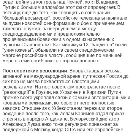
ведет войну за контроль над Чечней, хотя Владимир
Путин с большим апломбом этот факт опровергает. В
пятницу, еще до того, как сообщить о совещании
"большой восьмерки", российские телеканалы начинали
выпуски новостей с информации о бое с применением
тяжелого оружия, развернувшемся между
спецподразделениями и предположительно
прочеченскими боевиками в одном из населенных
пунктом Ставрополья. Как минимум 12 "бандитов" были
"уничтожены", объявили на своем специфическом
жаргоне российские власти, сообщившие по меньшей
мере о семи погибших со стороны военных.
Постсоветские революции
. Вновь ставшая весьма
активной на международной арене, путинская Россия до
сих пор не могла похвастаться блестящими
результатами. На постсоветском пространстве после
"революций" в Грузии, на Украине и в Киргизии Путин
прежде всего укреплял связи с самыми авторитарными и
кровавыми режимами, которые от него полностью
зависят. Отношения с Узбекистаном пережили второе
рождение после того, как Ислам Каримов отдал приказ
стрелять в народ в Андижане. Белорусский диктатор
Александр Лукашенко тоже регулярно приезжает за
поддержкой в Москву, когда США или его европейские