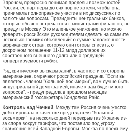
Впрочем, прекрасно понимая пределы возможностей
России, ее партнеры до сих пор не хотели, чтобы она
принимала полноправное участие в их дискуссиях по
валютным вопросам. Президенты центральных банков,
которые обычно встречаются с министрами финансов, не
приедут в Москву. Это маленькое унижение, но можно
доверить российским руководителям сделать на саммите
несколько громких объявлений: о сумме задолженности
африканских стран, которую они готовы списать, о
досрочном погашении 11-12 млрд долларов их
собственного внешнего долга или о грядущей
конвертируемости рубля.
Ряд критических высказываний, в частности со стороны
американцев, омрачают российский праздник. "Если вы
являетесь членом "большой восьмерки", вам лучше быть
индустриальной демократией, иначе к вам будет много
вопросов", - предупредила в прошлом месяцев
американский госсекретарь Кондолиза Райс.
Контроль над Чечней
. Между тем Россия очень жестко
дебютировала в качестве председателя "большой
восьмерки", на несколько дней перекрыв газ Украине из-
за спора вокруг тарифов, что поставило под угрозу
снабжение всей Западной Европы. Москва по-прежнему