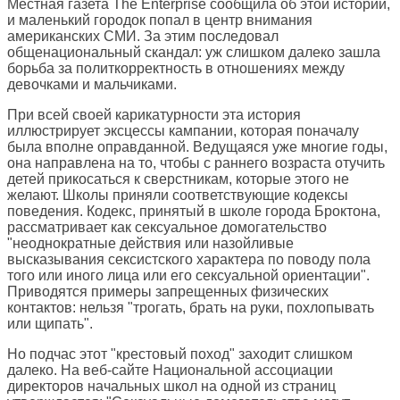
Местная газета The Enterprise сообщила об этой истории,
и маленький городок попал в центр внимания
американских СМИ. За этим последовал
общенациональный скандал: уж слишком далеко зашла
борьба за политкорректность в отношениях между
девочками и мальчиками.
При всей своей карикатурности эта история
иллюстрирует эксцессы кампании, которая поначалу
была вполне оправданной. Ведущаяся уже многие годы,
она направлена на то, чтобы с раннего возраста отучить
детей прикосаться к сверстникам, которые этого не
желают. Школы приняли соответствующие кодексы
поведения. Кодекс, принятый в школе города Броктона,
рассматривает как сексуальное домогательство
"неоднократные действия или назойливые
высказывания сексистского характера по поводу пола
того или иного лица или его сексуальной ориентации".
Приводятся примеры запрещенных физических
контактов: нельзя "трогать, брать на руки, похлопывать
или щипать".
Но подчас этот "крестовый поход" заходит слишком
далеко. На веб-сайте Национальной ассоциации
директоров начальных школ на одной из страниц