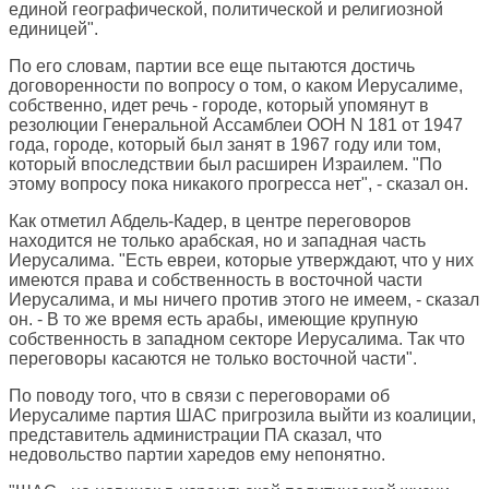
единой географической, политической и религиозной
единицей".
По его словам, партии все еще пытаются достичь
договоренности по вопросу о том, о каком Иерусалиме,
собственно, идет речь - городе, который упомянут в
резолюции Генеральной Ассамблеи ООН N 181 от 1947
года, городе, который был занят в 1967 году или том,
который впоследствии был расширен Израилем. "По
этому вопросу пока никакого прогресса нет", - сказал он.
Как отметил Абдель-Кадер, в центре переговоров
находится не только арабская, но и западная часть
Иерусалима. "Есть евреи, которые утверждают, что у них
имеются права и собственность в восточной части
Иерусалима, и мы ничего против этого не имеем, - сказал
он. - В то же время есть арабы, имеющие крупную
собственность в западном секторе Иерусалима. Так что
переговоры касаются не только восточной части".
По поводу того, что в связи с переговорами об
Иерусалиме партия ШАС пригрозила выйти из коалиции,
представитель администрации ПА сказал, что
недовольство партии харедов ему непонятно.