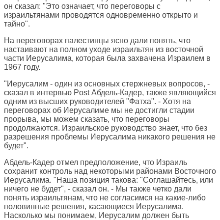
он сказал: "Это означает, что переговоры с
израильтянами проводятся одновременно открыто и
тайно".
На переговорах палестинцы ясно дали понять, что
настаивают на полном уходе израильтян из восточной
части Иерусалима, которая была захвачена Израилем в
1967 году.
"Иерусалим - один из основных стержневых вопросов, -
сказал в интервью Post Абдель-Кадер, также являющийся
одним из высших руководителей "Фатха". - Хотя на
переговорах об Иерусалиме мы не достигли стадии
прорыва, мы можем сказать, что переговоры
продолжаются. Израильское руководство знает, что без
разрешения проблемы Иерусалима никакого решения не
будет".
Абдель-Кадер отмел предположение, что Израиль
сохранит контроль над некоторыми районами Восточного
Иерусалима. "Наша позиция такова: "Соглашайтесь, или
ничего не будет", - сказал он. - Мы также четко дали
понять израильтянам, что не согласимся на какие-либо
половинные решения, касающиеся Иерусалима.
Насколько мы понимаем, Иерусалим должен быть