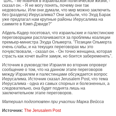
"ШАС - не новичок в израильской политической жизни, -
сказал он. - Я не могу понять, почему они так
недовольны. Или они думали, что мир можно заключить
без (раздела) Иерусалима? Они забыли, что Эхуд Барак
уже предлагал нам крупные районы Иерусалима на
саммите в Кэмп-Дэвиде?"
Абдель-Кадер посетовал, что израильские и палестинские
переговорщики расплачиваются за проблемы коалиции
премьер-министра Эхуда Ольмерта. "Позиции Ольмерта
очень слабы, и на текущих переговорах мы это
почувствовали, - сказал он. - Он точно женщина, которая
страсть как хочет выйти замуж, но боится забеременеть".
Источник в руководстве Израиля во вторник опроверг
сообщение о том, что на данном этапе переговоров
между Израилем и палестинцами обсуждается вопрос
Иерусалима. Источник сказал Jerusalem Post, что тема
Иерусалима - одна из самых спорных и болезненных, а
следовательно, она будет поднята лишь на
заключительном этапе переговоров.
Материал подготовлен при участии Марка Вейсса
Источник:
The Jerusalem Post