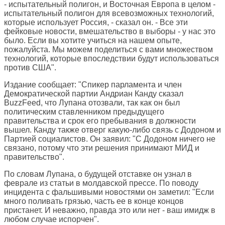
- испытательный полигон, и Восточная Европа в целом -
испытательный полигон для всевозможных технологий,
которые использует Россия, - сказал он. - Все эти
фейковые новости, вмешательство в выборы - у нас это
было. Если вы хотите учиться на нашем опыте,
пожалуйста. Мы можем поделиться с вами множеством
технологий, которые впоследствии будут использоваться
против США".
Издание сообщает: "Спикер парламента и член
Демократической партии Андриан Канду сказал
BuzzFeed, что Лупана отозвали, так как он был
политическим ставленником предыдущего
правительства и срок его пребывания в должности
вышел. Канду также отверг какую-либо связь с Додоном и
Партией социалистов. Он заявил: "С Додоном ничего не
связано, потому что эти решения принимают МИД и
правительство".
По словам Лупана, о будущей отставке он узнал в
феврале из статьи в молдавской прессе. По поводу
инцидента с фальшивыми новостями он заметил: "Если
много поливать грязью, часть ее в конце концов
пристанет. И неважно, правда это или нет - ваш имидж в
любом случае испорчен".