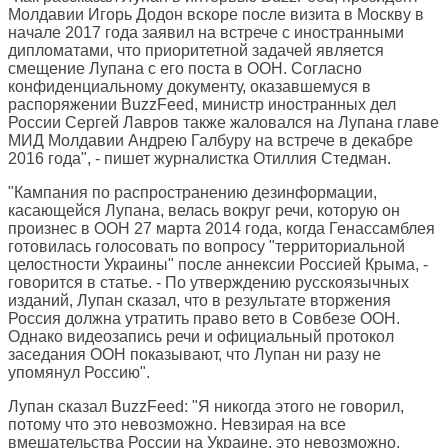
Молдавии Игорь Додон вскоре после визита в Москву в
начале 2017 года заявил на встрече с иностранными
дипломатами, что приоритетной задачей является
смещение Лупана с его поста в ООН. Согласно
конфиденциальному документу, оказавшемуся в
распоряжении BuzzFeed, министр иностранных дел
России Сергей Лавров также жаловался на Лупана главе
МИД Молдавии Андрею Галбуру на встрече в декабре
2016 года", - пишет журналистка Отиллия Стедман.
"Кампания по распространению дезинформации,
касающейся Лупана, велась вокруг речи, которую он
произнес в ООН 27 марта 2014 года, когда Генассамблея
готовилась голосовать по вопросу "территориальной
целостности Украины" после аннексии Россией Крыма, -
говорится в статье. - По утверждению русскоязычных
изданий, Лупан сказал, что в результате вторжения
Россия должна утратить право вето в Совбезе ООН.
Однако видеозапись речи и официальный протокол
заседания ООН показывают, что Лупан ни разу не
упомянул Россию".
Лупан сказал BuzzFeed: "Я никогда этого не говорил,
потому что это невозможно. Невзирая на все
вмешательства России на Украине, это невозможно,