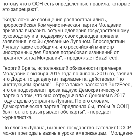
потому что в ООН есть определенные правила, которые
это запрещают".
"Когда ложные сообщения распространились,
пророссийская Коммунистическая партия Молдавии
призвала выразить вотум недоверия государственному
руководству и в поддержку своих доводов привела
заявления, якобы сделанные Лупаном. Впоследствии
Лупану также сообщили, что российский министр
иностранных дел Лавров потребовал извинений от
правительства Молдавии", - продолжает BuzzFeed.
Георгий Брега, исполнявший обязанности премьера
Молдавии с октября 2015 года по январь 2016-го, заявил,
что Додон, тогда депутат парламента, действовал "по
инструкциям Кремля". "Брега также рассказал BuzzFeed,
что он подозревает прозападную Демократическую
партию в том, что она сотрудничала с Дононом в 2017
году с целью устранить Лупана. По его словам,
Демократическая партия "предпочла бы, чтобы [в ООН]
был тот, кто разыгрывает обе карты", - передает
журналистка.
По словам Лупана, бывшее государство-сателлит СССР
может преподать важные уроки американцам. "Молдавия