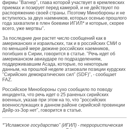
фирмы "Вагнер", глава которой участвует в кремлевских
приемах и позирует перед камерой, и не действуют по
распоряжению своей страны. Поэтому Минобороны и не
вступилось за двух наемников, которых осенью прошлого
года захватили в плен боевики ИГИЛ* и которые, скорее
всего, уже мертвы".
За последние дни растет число сообщений как в
американских и израильских, так и в российских СМИ о
по меньшей мере дюжине российских наемников,
погибших в Сирии, говорится в статье. "Речь идет об
американском авиаударе по подразделениям,
поддерживавшим Асада, которые, по некоторым
данным, на прошлой неделе атаковали позиции курдских
"Сирийских демократических сил" (SDF)", - сообщает
FAZ.
Российское Минобороны сухо сообщило по поводу
инцидента, что речь идет о 25 раненых сирийских
военных, указав при этом на то, что "российских
военнослужащих в данном районе сирийской провинции
Дейр-эз-Зор нет", говорится в статье.
*"Исламское государство" (ИГИЛ) - террористическая