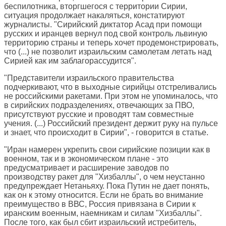
беспилотника, вторгшегося с территории Сирии,
ситуация продолжает накаляться, констатируют
журналисты. "Сирийский диктатор Асад при помощи
русских и иранцев вернул под свой контроль львиную
территорию страны и теперь хочет продемонстрировать,
что (...) не позволит израильским самолетам летать над
Сирией как им заблагорассудится".
"Представители израильского правительства
подчеркивают, что в выходные сирийцы отстреливались
не российскими ракетами. При этом не упоминалось, что
в сирийских подразделениях, отвечающих за ПВО,
присутствуют русские и проводят там совместные
учения. (...) Российский президент держит руку на пульсе
и знает, что происходит в Сирии", - говорится в статье.
"Иран намерен укрепить свои сирийские позиции как в
военном, так и в экономическом плане - это
предусматривает и расширение заводов по
производству ракет для "Хизбаллы", о чем неустанно
предупреждает Нетаньяху. Пока Путин не дает понять,
как он к этому относится. Если не брать во внимание
преимущество в ВВС, Россия привязана в Сирии к
иранским военным, наемникам и силам "Хизбаллы".
После того, как был сбит израильский истребитель,