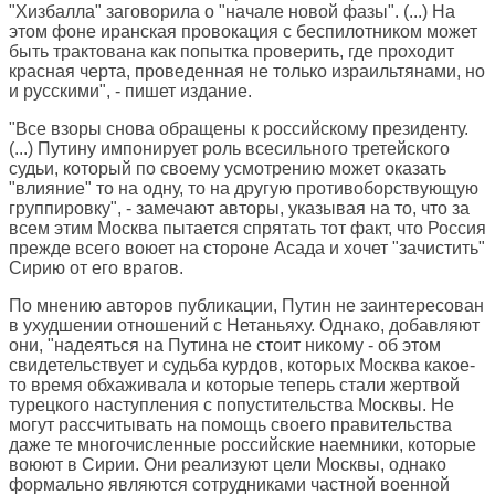
"Хизбалла" заговорила о "начале новой фазы". (...) На
этом фоне иранская провокация с беспилотником может
быть трактована как попытка проверить, где проходит
красная черта, проведенная не только израильтянами, но
и русскими", - пишет издание.
"Все взоры снова обращены к российскому президенту.
(...) Путину импонирует роль всесильного третейского
судьи, который по своему усмотрению может оказать
"влияние" то на одну, то на другую противоборствующую
группировку", - замечают авторы, указывая на то, что за
всем этим Москва пытается спрятать тот факт, что Россия
прежде всего воюет на стороне Асада и хочет "зачистить"
Сирию от его врагов.
По мнению авторов публикации, Путин не заинтересован
в ухудшении отношений с Нетаньяху. Однако, добавляют
они, "надеяться на Путина не стоит никому - об этом
свидетельствует и судьба курдов, которых Москва какое-
то время обхаживала и которые теперь стали жертвой
турецкого наступления с попустительства Москвы. Не
могут рассчитывать на помощь своего правительства
даже те многочисленные российские наемники, которые
воюют в Сирии. Они реализуют цели Москвы, однако
формально являются сотрудниками частной военной