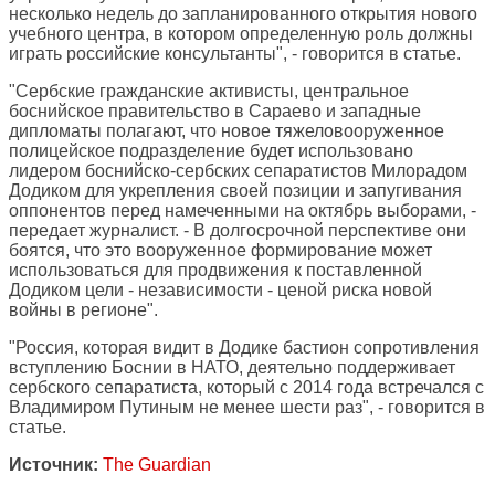
несколько недель до запланированного открытия нового
учебного центра, в котором определенную роль должны
играть российские консультанты", - говорится в статье.
"Сербские гражданские активисты, центральное
боснийское правительство в Сараево и западные
дипломаты полагают, что новое тяжеловооруженное
полицейское подразделение будет использовано
лидером боснийско-сербских сепаратистов Милорадом
Додиком для укрепления своей позиции и запугивания
оппонентов перед намеченными на октябрь выборами, -
передает журналист. - В долгосрочной перспективе они
боятся, что это вооруженное формирование может
использоваться для продвижения к поставленной
Додиком цели - независимости - ценой риска новой
войны в регионе".
"Россия, которая видит в Додике бастион сопротивления
вступлению Боснии в НАТО, деятельно поддерживает
сербского сепаратиста, который с 2014 года встречался с
Владимиром Путиным не менее шести раз", - говорится в
статье.
Источник:
The Guardian