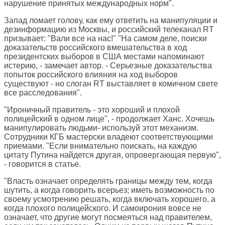
нарушение принятых международных норм".
Запад ломает голову, как ему ответить на манипуляции и
дезинформацию из Москвы, и российский телеканал RT
призывает: "Вали все на нас!" "На самом деле, поиски
доказательств российского вмешательства в ход
президентских выборов в США местами напоминают
истерию, - замечает автор. - Серьезные доказательства
попыток российского влияния на ход выборов
существуют - но слоган RT выставляет в комичном свете
все расследования".
"Ироничный правитель - это хороший и плохой
полицейский в одном лице", - продолжает Ханс. Хочешь
манипулировать людьми- используй этот механизм.
Сотрудники КГБ мастерски владеют соответствующими
приемами. "Если внимательно поискать, на каждую
цитату Путина найдется другая, опровергающая первую",
- говорится в статье.
"Власть означает определять границы между тем, когда
шутить, а когда говорить всерьез; иметь возможность по
своему усмотрению решать, когда включать хорошего, а
когда плохого полицейского. И самоирония вовсе не
означает, что другие могут посмеяться над правителем,