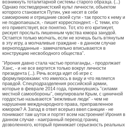
возникнуть тоталитарной системы старого образца. (...)
Однако постмодернистский культ личности, объектом
которого становится Путин, уже несет в себе
самоиронию и отрицание своей сути - так просто к нему и
не подкопаешься, - пишет корреспондент. - С теми, кто
его приветствует, все понятно. Тот, кто его критикует,
рискует прослыть лишенным чувства юмора занудой.
Остается только молчать, если не хочешь быть втянутым
в эту игру, а молчаливые граждане - в данном случае
верноподданные - замечательно вписываются в
конструкцию несвободного общества".
"Ирония давно стала частью пропаганды, - продолжает
Ханс, - и не все вертится только вокруг личности
президента (...). Речь всегда идет об игре с
формулировками: что имелось в виду и что является
правдой. Спецподразделения российской армии,
которые в феврале 2014 года, прикинувшись "силами
местной самообороны", оккупировали Крым, с циничной
гордостью называются "вежливые люди" - чем не
нарушение международного права, приправленное
юмором? А Запад в ответ всерьез ввел санкции - не
понимают там шуток и портят всем настроение! Ирония в
данном случае - наигранный переход границ
дозволенного, который принижает серьезность реальных