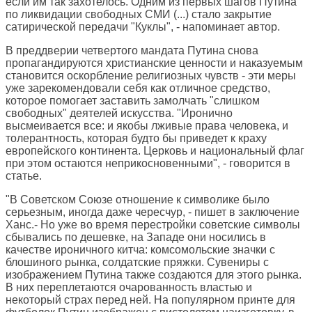
если им так захотелось. Одним из первых шагов Путина
по ликвидации свободных СМИ (...) стало закрытие
сатирической передачи "Куклы", - напоминает автор.
В преддверии четвертого мандата Путина снова
пропагандируются христианские ценности и наказуемым
становится оскорбление религиозных чувств - эти меры
уже зарекомендовали себя как отличное средство,
которое помогает заставить замолчать "слишком
свободных" деятелей искусства. "Иронично
высмеивается все: и якобы лживые права человека, и
толерантность, которая будто бы приведет к краху
европейского континента. Церковь и национальный флаг
при этом остаются неприкосновенными", - говорится в
статье.
"В Советском Союзе отношение к символике было
серьезным, иногда даже чересчур, - пишет в заключение
Ханс.- Но уже во время перестройки советские символы
сбывались по дешевке, на Западе они носились в
качестве ироничного китча: комсомольские значки с
блошиного рынка, солдатские пряжки. Сувениры с
изображением Путина также создаются для этого рынка.
В них переплетаются очарованность властью и
некоторый страх перед ней. На популярном принте для