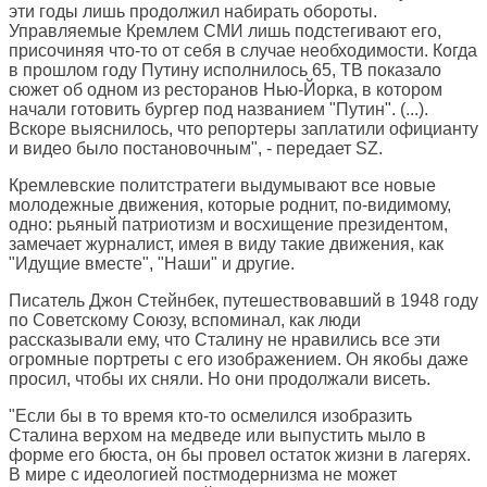
эти годы лишь продолжил набирать обороты.
Управляемые Кремлем СМИ лишь подстегивают его,
присочиняя что-то от себя в случае необходимости. Когда
в прошлом году Путину исполнилось 65, ТВ показало
сюжет об одном из ресторанов Нью-Йорка, в котором
начали готовить бургер под названием "Путин". (...).
Вскоре выяснилось, что репортеры заплатили официанту
и видео было постановочным", - передает SZ.
Кремлевские политстратеги выдумывают все новые
молодежные движения, которые роднит, по-видимому,
одно: рьяный патриотизм и восхищение президентом,
замечает журналист, имея в виду такие движения, как
"Идущие вместе", "Наши" и другие.
Писатель Джон Стейнбек, путешествовавший в 1948 году
по Советскому Союзу, вспоминал, как люди
рассказывали ему, что Сталину не нравились все эти
огромные портреты с его изображением. Он якобы даже
просил, чтобы их сняли. Но они продолжали висеть.
"Если бы в то время кто-то осмелился изобразить
Сталина верхом на медведе или выпустить мыло в
форме его бюста, он бы провел остаток жизни в лагерях.
В мире с идеологией постмодернизма не может