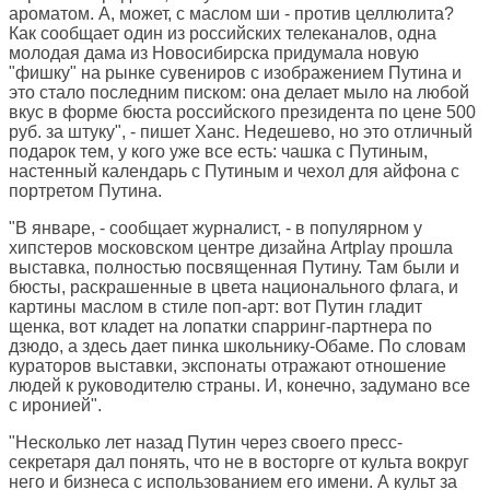
ароматом. А, может, с маслом ши - против целлюлита?
Как сообщает один из российских телеканалов, одна
молодая дама из Новосибирска придумала новую
"фишку" на рынке сувениров с изображением Путина и
это стало последним писком: она делает мыло на любой
вкус в форме бюста российского президента по цене 500
руб. за штуку", - пишет Ханс. Недешево, но это отличный
подарок тем, у кого уже все есть: чашка с Путиным,
настенный календарь с Путиным и чехол для айфона с
портретом Путина.
"В январе, - сообщает журналист, - в популярном у
хипстеров московском центре дизайна Artplay прошла
выставка, полностью посвященная Путину. Там были и
бюсты, раскрашенные в цвета национального флага, и
картины маслом в стиле поп-арт: вот Путин гладит
щенка, вот кладет на лопатки спарринг-партнера по
дзюдо, а здесь дает пинка школьнику-Обаме. По словам
кураторов выставки, экспонаты отражают отношение
людей к руководителю страны. И, конечно, задумано все
с иронией".
"Несколько лет назад Путин через своего пресс-
секретаря дал понять, что не в восторге от культа вокруг
него и бизнеса с использованием его имени. А культ за