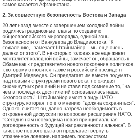
самое касается Афганистана.
2. За совместную безопасность Востока и Запада
20 лет назад вместе с завершением холодной войны
родились грандиозные планы по созданию
общеевропейского миропорядка, единой зоны
безопасности от Ванкувера до Владивостока. "К
сожалению, - замечает Штайнмайер, - мы еще очень
далеки от этого". В некоторых головах все еще живет
менталитет холодной войны, замечает он, обращаясь к
Обаме как к представителю нового поколения политиков,
к которому относится также и российский президент
Дмитрий Медведев. Он предлагает им вместе подумать
над новыми структурами нового века, не ожидая
сиюминутных решений и не ставя под сомнение то, "на
чем в последних десятилетий основывалась наша
безопасность". Штайнмайер имеет в виду НАТО -
структуру, которая, по его мнению, "должна сохраниться".
Однако, считает он, давно назрела необходимость в
откровенной дискуссии по вопросам расширения НАТО.
"Сегодня нам необходима новая принципиальная
договоренность о будущей направленности альянса". В
качестве первого шага он предлагает вернуть
утраченное доверие, например, посредством