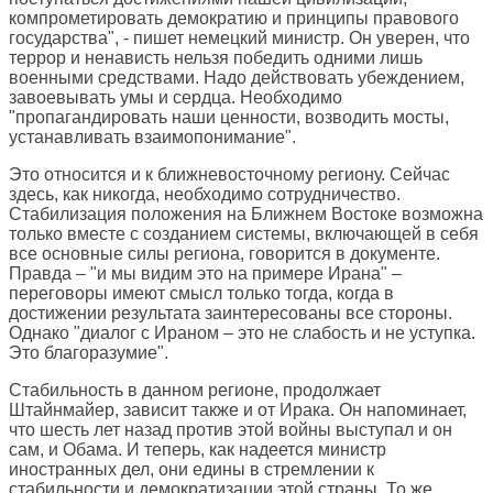
компрометировать демократию и принципы правового
государства", - пишет немецкий министр. Он уверен, что
террор и ненависть нельзя победить одними лишь
военными средствами. Надо действовать убеждением,
завоевывать умы и сердца. Необходимо
"пропагандировать наши ценности, возводить мосты,
устанавливать взаимопонимание".
Это относится и к ближневосточному региону. Сейчас
здесь, как никогда, необходимо сотрудничество.
Стабилизация положения на Ближнем Востоке возможна
только вместе с созданием системы, включающей в себя
все основные силы региона, говорится в документе.
Правда – "и мы видим это на примере Ирана" –
переговоры имеют смысл только тогда, когда в
достижении результата заинтересованы все стороны.
Однако "диалог с Ираном – это не слабость и не уступка.
Это благоразумие".
Стабильность в данном регионе, продолжает
Штайнмайер, зависит также и от Ирака. Он напоминает,
что шесть лет назад против этой войны выступал и он
сам, и Обама. И теперь, как надеется министр
иностранных дел, они едины в стремлении к
стабильности и демократизации этой страны. То же