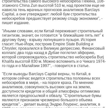
строительства самого высокого небоскреба Пекина, 108-
этажного China Zun высотой 510 м, над проектом еще не
нависла тень мрачных прогнозов аналитиков Barclays
Capital, а они утверждают: любой бум строительства
небоскребов предшествует резкому спаду экономики", -
пишет издание.
"Иными словами, если Китай переживает строительный
гигантизм, значит, он готовится "в ближайшие пять лет" к
другому буму - взрыву лопнувшего пузыря. История
гласит: Нью-Йорк, построив Empire State Building и
Chrysler, провалился в Великую депрессию. Финансовый
коллапс два года назад в Дубае поглотил эйфорию,
которой сопровождалось строительство небоскреба Burj
Khalifa высотой 830 м. Можно вспомнить и о Чикаго 1974-
го года и о Малайзии 1997", - говорится в статье.
"Если выводы Barclays Capital верны, то Китай, в
котором сейчас ведется строительства половины всех
небоскребов в мире, - на пороге краха. По мнению
аналитиков, совокупность высоких цен на землю,
доступности кредитов и общей атмосферы оптимизма
является предпосылкой к обвалу. "Строительные бумы
являются признаком чрезмерно большого объема
кредитов", - делает вывод Эндрю Лоуренс, аналитик, в