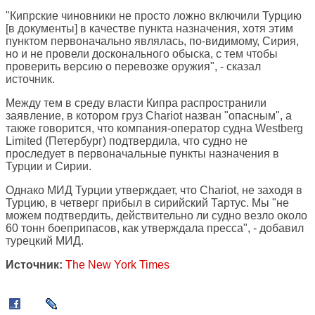
"Кипрские чиновники не просто ложно включили Турцию
[в документы] в качестве пункта назначения, хотя этим
пунктом первоначально являлась, по-видимому, Сирия,
но и не провели досконального обыска, с тем чтобы
проверить версию о перевозке оружия", - сказал
источник.
Между тем в среду власти Кипра распространили
заявление, в котором груз Chariot назван "опасным", а
также говорится, что компания-оператор судна Westberg
Limited (Петербург) подтвердила, что судно не
проследует в первоначальные пункты назначения в
Турции и Сирии.
Однако МИД Турции утверждает, что Chariot, не заходя в
Турцию, в четверг прибыл в сирийский Тартус. Мы "не
можем подтвердить, действительно ли судно везло около
60 тонн боеприпасов, как утверждала пресса", - добавил
турецкий МИД.
Источник:
The New York Times