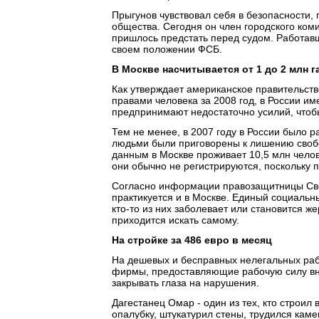
Прыгунов чувствовал себя в безопасности,
общества. Сегодня он член городского ком
пришлось предстать перед судом. Работав
своем положении ФСБ.
В Москве насчитывается от 1 до 2 млн 
Как утверждает американское правительств
правами человека за 2008 год, в России им
предпринимают недостаточно усилий, чтоб
Тем не менее, в 2007 году в России было р
людьми были приговорены к лишению свобо
данным в Москве проживает 10,5 млн челове
они обычно не регистрируются, поскольку
Согласно информации правозащитницы Свет
практикуется и в Москве. Единый социальн
кто-то из них заболевает или становится ж
приходится искать самому.
На стройке за 486 евро в месяц
На дешевых и бесправных нелегальных раб
фирмы, предоставляющие рабочую силу вна
закрывать глаза на нарушения.
Дагестанец Омар - один из тех, кто строил
опалубку, штукатурил стены, трудился кам