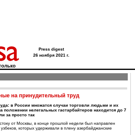
Press digest
26 ноября 2021 г.
только
ные на принудительный труд
чуда: в России множатся случаи торговли людьми и их
на положении нелегальных гастарбайтеров находится до 7
ли за просто так
остоку от Москвы, в конце прошлой недели был направлен
збеков, которых удерживали в плену азербайджанские