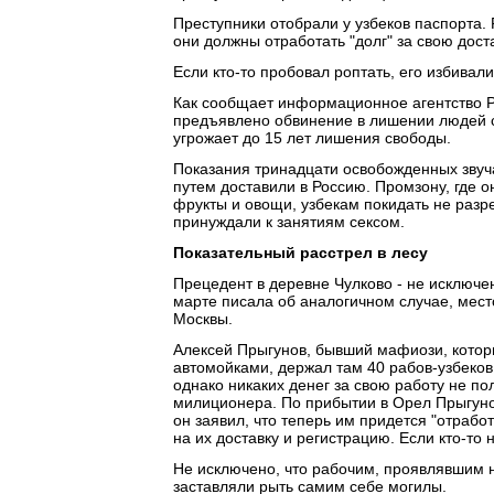
Преступники отобрали у узбеков паспорта.
они должны отработать "долг" за свою дост
Если кто-то пробовал роптать, его избива
Как сообщает информационное агентство Р
предъявлено обвинение в лишении людей с
угрожает до 15 лет лишения свободы.
Показания тринадцати освобожденных звуча
путем доставили в Россию. Промзону, где о
фрукты и овощи, узбекам покидать не раз
принуждали к занятиям сексом.
Показательный расстрел в лесу
Прецедент в деревне Чулково - не исключен
марте писала об аналогичном случае, мест
Москвы.
Алексей Прыгунов, бывший мафиози, котор
автомойками, держал там 40 рабов-узбеков
однако никаких денег за свою работу не по
милиционера. По прибытии в Орел Прыгуно
он заявил, что теперь им придется "отрабо
на их доставку и регистрацию. Если кто-то
Не исключено, что рабочим, проявлявшим н
заставляли рыть самим себе могилы.