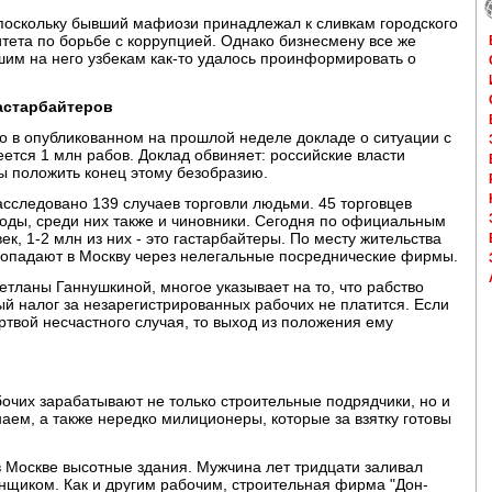
 поскольку бывший мафиози принадлежал к сливкам городского
итета по борьбе с коррупцией. Однако бизнесмену все же
шим на него узбекам как-то удалось проинформировать о
гастарбайтеров
о в опубликованном на прошлой неделе докладе о ситуации с
еется 1 млн рабов. Доклад обвиняет: российские власти
ы положить конец этому безобразию.
асследовано 139 случаев торговли людьми. 45 торговцев
ды, среди них также и чиновники. Сегодня по официальным
к, 1-2 млн из них - это гастарбайтеры. По месту жительства
 попадают в Москву через нелегальные посреднические фирмы.
ланы Ганнушкиной, многое указывает на то, что рабство
ый налог за незарегистрированных рабочих не платится. Если
ертвой несчастного случая, то выход из положения ему
очих зарабатывают не только строительные подрядчики, но и
ем, а также нередко милиционеры, которые за взятку готовы
 в Москве высотные здания. Мужчина лет тридцати заливал
енщиком. Как и другим рабочим, строительная фирма "Дон-