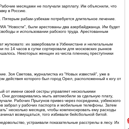
 Рабочие месяцами не получали зарплату. Им объяснили, что
авку в Россию.
ли. Пятерым рабам-узбекам потребуется длительное лечение.
ИА "Новости", были арестованы два азербайджанца. Им будет
вободы и использовании рабского труда. Арестованным
т жутковато: их завербовали в Узбекистане и нелегальным
ни по 14 часов в сутки сортировали для московских рынков
решалось. Некоторых женщин из числа пленниц преступники
ие. Зоя Светова, журналистка из "Новых известий", уже в
ом действия которого был город Орел, расположенный к югу от
ый от имени своей сестры управляет несколькими
. Они договаривались мыть автомобили за сдельную плату,
лучали. Рабочих Прыгунов привез через посредника, узбекского
в забрал у рабочих паспорта и мобильные телефоны. Затем
тать" несколько месяцев, чтобы компенсировать ему расходы
 начинал возмущаться, того избивали бейсбольной битой.
едовольство, устраивали показательные расстрелы в лесу. Их