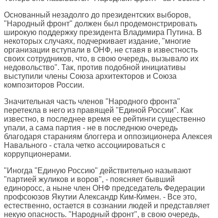
Основанный незадолго до президентских выборов,
"Народный фронт" должен был продемонстрировать
широкую поддержку президента Владимира Путина. В
некоторых случаях, подчеркивает издание, "многие
организации вступали в ОНФ, не ставя в известность
своих сотрудников, что, в свою очередь, вызывало их
недовольство". Так, против подобной инициативы
выступили члены Союза архитекторов и Союза
композиторов России.
Значительная часть членов "Народного фронта"
перетекла в него из правящей "Единой России". Как
известно, в последнее время ее рейтинги существенно
упали, а сама партия - не в последнюю очередь
благодаря стараниям блоггера и оппозиционера Алексея
Навального - стала четко ассоциироваться с
коррупционерами.
"Иногда "Единую Россию" действительно называют
"партией жуликов и воров", - поясняет бывший
единоросс, а ныне член ОНФ председатель Федерации
профсоюзов Якутии Александр Ким-Кимен. - Все это,
естественно, остается в сознании людей и представляет
некую опасность. "Народный фронт", в свою очередь,