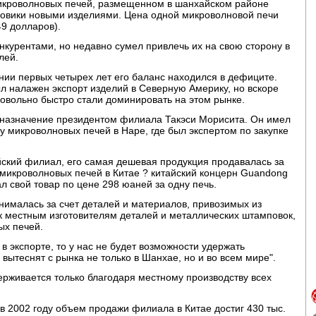
микроволновых печей, размещенном в шанхайском районе
зовики новыми изделиями. Цена одной микроволновой печи
9 долларов).
курентами, но недавно сумел привлечь их на свою сторону в
лей.
ении первых четырех лет его баланс находился в дефиците.
ыл налажен экспорт изделий в Северную Америку, но вскоре
довольно быстро стали доминировать на этом рынке.
 назначение президентом филиала Такэси Морисита. Он имел
у микроволновых печей в Наре, где был экспертом по закупке
айский филиал, его самая дешевая продукция продавалась за
микроволновых печей в Китае ? китайский концерн Guandong
ал свой товар по цене 298 юаней за одну печь.
ималась за счет деталей и материалов, привозимых из
к местным изготовителям деталей и металлических штамповок,
ых печей.
 экспорте, то у нас не будет возможности удержать
с вытеснят с рынка не только в Шанхае, но и во всем мире".
рживается только благодаря местному производству всех
 в 2002 году объем продажи филиала в Китае достиг 430 тыс.