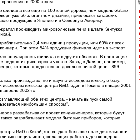
о сравнению с 2000 годом.
ие филиала все еще на 100 юаней дороже, чем модель Galanz,
оворя уже об элегантном дизайне, привлекают китайских
 свою продукцию в Японию и в Северную Америку.
екратил производить микроволновые печи в штате Кентукки
нхай.
риблизительно 2,4 млн единиц продукции, или 60% от всех
концерн. При этом 84% продукции филиала идет на экспорт.
ло популярность филиала и в других областях. В настоящее
е недорогих рисоварок и утюгов. Завод в Даляне, например,
ееры, которые продаются по довольно низкой цене - 899
олько производство, но и научно-исследовательскую базу.
х исследовательских центра R&D: один в Пекине в январе 2001
в апреле 2002-го.
возглавляющий оба этих центра, - начать выпуск самой
льзоваться наибольшим спросом".
енеров разрабатывают проект кондиционеров, которые будут
р также разрабатывает модели бытовых приборов, которые
центры R&D в Китай, это создаст большое поле деятельности
тливых специалистов, желающих работать для концерна.