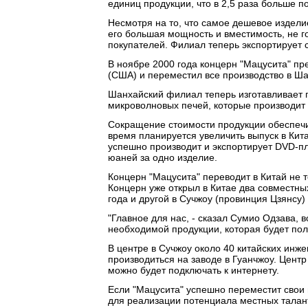
единиц продукции, что в 2,5 раза больше п
Несмотря на то, что самое дешевое издел
его большая мощность и вместимость, не г
покупателей. Филиал теперь экспортирует
В ноябре 2000 года концерн "Мацусита" пр
(США) и переместил все производство в Ша
Шанхайский филиал теперь изготавливает п
микроволновых печей, которые производит 
Сокращение стоимости продукции обеспечи
время планируется увеличить выпуск в Кита
успешно производит и экспортирует DVD-пл
юаней за одно изделие.
Концерн "Мацусита" переводит в Китай не т
Концерн уже открыл в Китае два совместны
года и другой в Сучжоу (провинция Цзянсу) 
"Главное для нас, - сказал Сумио Одзава, 
необходимой продукции, которая будет по
В центре в Сучжоу около 40 китайских инж
производиться на заводе в Гуанчжоу. Цент
можно будет подключать к интернету.
Если "Мацусита" успешно переместит свои 
для реализации потенциала местных талан