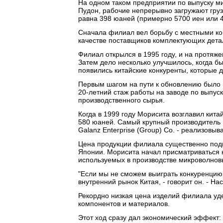
На одном таком предприятии по выпуску 
Пудон, рабочие непрерывно загружают гру
равна 398 юаней (примерно 5700 иен или 4
Сначала филиал вел борьбу с местными кон
качестве поставщиков комплектующих дета
Филиал открылся в 1995 году, и на протяж
Затем дело несколько улучшилось, когда б
появились китайские конкуренты, которые 
Первым шагом на пути к обновлению было
20-летний стаж работы на заводе по выпуск
производственного сырья.
Когда в 1999 году Морисита возглавил кит
580 юаней. Самый крупный производитель 
Galanz Enterprise (Group) Co. - реализовыв
Цена продукции филиала существенно подн
Японии. Морисита начал присматриваться 
используемых в производстве микроволнов
"Если мы не сможем выиграть конкуренцию в
внутренний рынок Китая, - говорит он. - На
Рекордно низкая цена изделий филиала уде
компонентов и материалов.
Этот ход сразу дал экономический эффект: