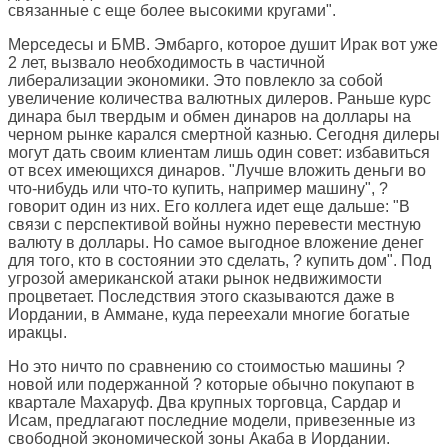
связанные с еще более высокими кругами".
Мерседесы и БМВ. Эмбарго, которое душит Ирак вот уже
2 лет, вызвало необходимость в частичной
либерализации экономики. Это повлекло за собой
увеличение количества валютных дилеров. Раньше курс
динара был твердым и обмен динаров на доллары на
черном рынке карался смертной казнью. Сегодня дилеры
могут дать своим клиентам лишь один совет: избавиться
от всех имеющихся динаров. "Лучше вложить деньги во
что-нибудь или что-то купить, например машину", ?
говорит один из них. Его коллега идет еще дальше: "В
связи с перспективой войны нужно перевести местную
валюту в доллары. Но самое выгодное вложение денег
для того, кто в состоянии это сделать, ? купить дом". Под
угрозой американской атаки рынок недвижимости
процветает. Последствия этого сказываются даже в
Иордании, в Аммане, куда переехали многие богатые
иракцы.
Но это ничто по сравнению со стоимостью машины ?
новой или подержанной ? которые обычно покупают в
квартале Махаруф. Два крупных торговца, Сардар и
Исам, предлагают последние модели, привезенные из
свободной экономической зоны Акаба в Иордании.