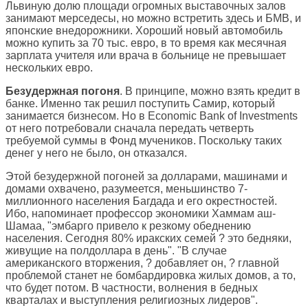
Львиную долю площади огромных выставочных залов
занимают мерседесы, но можно встретить здесь и БМВ, и
японские внедорожники. Хороший новый автомобиль
можно купить за 70 тыс. евро, в то время как месячная
зарплата учителя или врача в больнице не превышает
нескольких евро.
Безудержная погоня
. В принципе, можно взять кредит в
банке. Именно так решил поступить Самир, который
занимается бизнесом. Но в Economic Bank of Investments
от него потребовали сначала передать четверть
требуемой суммы в Фонд мучеников. Поскольку таких
денег у него не было, он отказался.
Этой безудержной погоней за долларами, машинами и
домами охвачено, разумеется, меньшинство 7-
миллионного населения Багдада и его окрестностей.
Ибо, напоминает профессор экономики Хаммам аш-
Шамаа, "эмбарго привело к резкому обеднению
населения. Сегодня 80% иракских семей ? это бедняки,
живущие на полдоллара в день". "В случае
американского вторжения, ? добавляет он, ? главной
проблемой станет не бомбардировка жилых домов, а то,
что будет потом. В частности, волнения в бедных
кварталах и выступления религиозных лидеров".