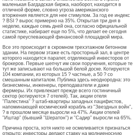
маленькая Багдадская биржа, наоборот, находится в
отличной форме, словно угроза американского
вторжения является для нее стимулом. За год ее индекс
? BSI ? вырос примерно на 35%. Открытая три дня в
неделю, каждые семь дней она, согласно официальной
статистике, набирает еще по 5%, что делает ее сегодня
самой преуспевающей финансовой площадкой мира.
Все это происходит в скромном трехэтажном бетонном
здании. На первом этаже есть просторный зал, в центре
которого находится парапет, отделяющий инвесторов от
брокеров. Первые шепчут им свои поручения, которые те
тут же записывают на большой белой доске. Котируются
104 компании, из которых 15 ? частные, а 50 ? со
смешанным капиталом. Публика здесь неоднородна: это
бизнесмены, инженеры, преподаватели и даже
фермеры. Их привлекает прежде всего гостиничный
сектор (котируются 7 отелей). Так, акции отеля
"Палестина" ? штаб-квартиры западных пацифистов,
напоминающей космический корабль из "Звездных войн",
? в прошлом месяце выросли на 47%. Акции отелей
"Иштар" (бывший "Шератон") и "Садир" выросли на 65%.
Причина проста, хотя никто не осмеливается признаться
открыто: инвесторы делают ставку на молниеносную