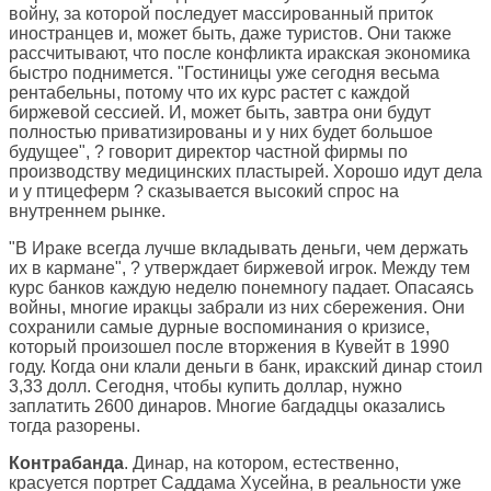
войну, за которой последует массированный приток
иностранцев и, может быть, даже туристов. Они также
рассчитывают, что после конфликта иракская экономика
быстро поднимется. "Гостиницы уже сегодня весьма
рентабельны, потому что их курс растет с каждой
биржевой сессией. И, может быть, завтра они будут
полностью приватизированы и у них будет большое
будущее", ? говорит директор частной фирмы по
производству медицинских пластырей. Хорошо идут дела
и у птицеферм ? сказывается высокий спрос на
внутреннем рынке.
"В Ираке всегда лучше вкладывать деньги, чем держать
их в кармане", ? утверждает биржевой игрок. Между тем
курс банков каждую неделю понемногу падает. Опасаясь
войны, многие иракцы забрали из них сбережения. Они
сохранили самые дурные воспоминания о кризисе,
который произошел после вторжения в Кувейт в 1990
году. Когда они клали деньги в банк, иракский динар стоил
3,33 долл. Сегодня, чтобы купить доллар, нужно
заплатить 2600 динаров. Многие багдадцы оказались
тогда разорены.
Контрабанда
. Динар, на котором, естественно,
красуется портрет Саддама Хусейна, в реальности уже