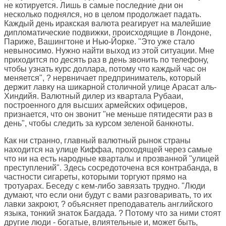
не котируется. Лишь в самые последние дни он
несколько поднялся, но в целом продолжает падать.
Каждый день иракская валюта реагирует на малейшие
дипломатические подвижки, происходящие в Лондоне,
Париже, Вашингтоне и Нью-Йорке. "Это уже стало
невыносимо. Нужно найти выход из этой ситуации. Мне
приходится по десять раз в день звонить по телефону,
чтобы узнать курс доллара, потому что каждый час он
меняется", ? нервничает предприниматель, который
держит лавку на шикарной столичной улице Арасат аль-
Хиндийя. Валютный дилер из квартала Рубааи,
построенного для высших армейских офицеров,
признается, что он звонит "не меньше пятидесяти раз в
день", чтобы следить за курсом зеленой банкноты.
Как ни странно, главный валютный рынок страны
находится на улице Киффаа, проходящей через самые
что ни на есть народные кварталы и прозванной "улицей
преступлений". Здесь сосредоточена вся контрабанда, в
частности сигареты, которыми торгуют прямо на
тротуарах. Беседу с кем-либо завязать трудно. "Люди
думают, что если они будут с вами разговаривать, то их
лавки закроют, ? объясняет преподаватель английского
языка, тонкий знаток Багдада. ? Потому что за ними стоят
другие люди - богатые, влиятельные и, может быть,