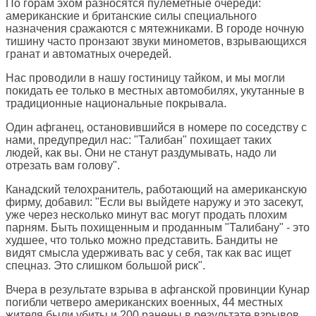
По горам эхом разносятся пулеметные очереди:
американские и британские силы специального
назначения сражаются с мятежниками. В городе ночную
тишину часто пронзают звуки минометов, взрывающихся
гранат и автоматных очередей.
Нас проводили в нашу гостиницу тайком, и мы могли
покидать ее только в местных автомобилях, укутанные в
традиционные национальные покрывала.
Один афганец, остановившийся в номере по соседству с
нами, предупредил нас: "Талибан" похищает таких
людей, как вы. Они не станут раздумывать, надо ли
отрезать вам голову".
Канадский телохранитель, работающий на американскую
фирму, добавил: "Если вы выйдете наружу и это засекут,
уже через несколько минут вас могут продать плохим
парням. Быть похищенным и проданным "Талибану" - это
худшее, что только можно представить. Бандиты не
видят смысла удерживать вас у себя, так как вас ищет
спецназ. Это слишком большой риск".
Вчера в результате взрыва в афганской провинции Кунар
погибли четверо американских военных, 44 местных
жителя были убиты и 200 ранены в результате взрывов