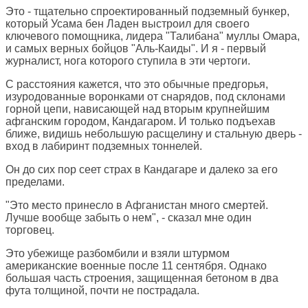
Это - тщательно спроектированный подземный бункер,
который Усама бен Ладен выстроил для своего
ключевого помощника, лидера "Талибана" муллы Омара,
и самых верных бойцов "Аль-Каиды". И я - первый
журналист, нога которого ступила в эти чертоги.
С расстояния кажется, что это обычные предгорья,
изуродованные воронками от снарядов, под склонами
горной цепи, нависающей над вторым крупнейшим
афганским городом, Кандагаром. И только подъехав
ближе, видишь небольшую расщелину и стальную дверь -
вход в лабиринт подземных тоннелей.
Он до сих пор сеет страх в Кандагаре и далеко за его
пределами.
"Это место принесло в Афганистан много смертей.
Лучше вообще забыть о нем", - сказал мне один
торговец.
Это убежище разбомбили и взяли штурмом
американские военные после 11 сентября. Однако
большая часть строения, защищенная бетоном в два
фута толщиной, почти не пострадала.