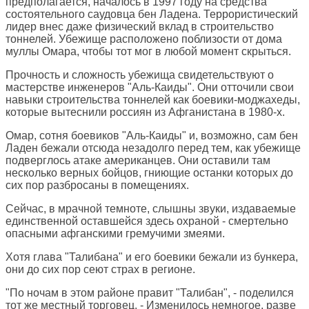
предполагается, началось в 1997 году на средства
состоятельного саудовца бен Ладена. Террористический
лидер внес даже физический вклад в строительство
тоннелей. Убежище расположено поблизости от дома
муллы Омара, чтобы тот мог в любой момент скрыться.
Прочность и сложность убежища свидетельствуют о
мастерстве инженеров "Аль-Каиды". Они отточили свои
навыки строительства тоннелей как боевики-моджахеды,
которые вытеснили россиян из Афганистана в 1980-х.
Омар, сотня боевиков "Аль-Каиды" и, возможно, сам бен
Ладен бежали отсюда незадолго перед тем, как убежище
подверглось атаке американцев. Они оставили там
несколько верных бойцов, гниющие останки которых до
сих пор разбросаны в помещениях.
Сейчас, в мрачной темноте, слышны звуки, издаваемые
единственной оставшейся здесь охраной - смертельно
опасными афганскими гремучими змеями.
Хотя глава "Талибана" и его боевики бежали из бункера,
они до сих пор сеют страх в регионе.
"По ночам в этом районе правит "Талибан", - поделился
тот же местный торговец. - Изменилось немногое, разве