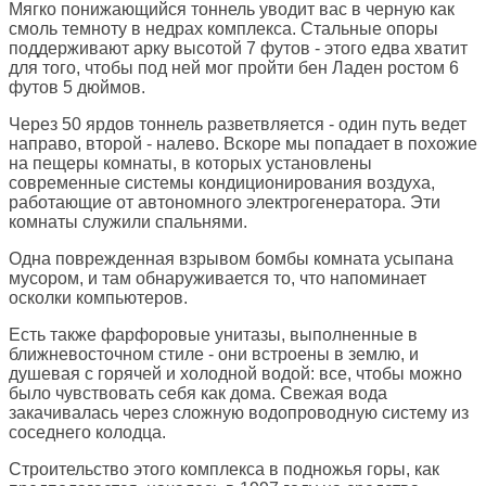
Мягко понижающийся тоннель уводит вас в черную как
смоль темноту в недрах комплекса. Стальные опоры
поддерживают арку высотой 7 футов - этого едва хватит
для того, чтобы под ней мог пройти бен Ладен ростом 6
футов 5 дюймов.
Через 50 ярдов тоннель разветвляется - один путь ведет
направо, второй - налево. Вскоре мы попадает в похожие
на пещеры комнаты, в которых установлены
современные системы кондиционирования воздуха,
работающие от автономного электрогенератора. Эти
комнаты служили спальнями.
Одна поврежденная взрывом бомбы комната усыпана
мусором, и там обнаруживается то, что напоминает
осколки компьютеров.
Есть также фарфоровые унитазы, выполненные в
ближневосточном стиле - они встроены в землю, и
душевая с горячей и холодной водой: все, чтобы можно
было чувствовать себя как дома. Свежая вода
закачивалась через сложную водопроводную систему из
соседнего колодца.
Строительство этого комплекса в подножья горы, как