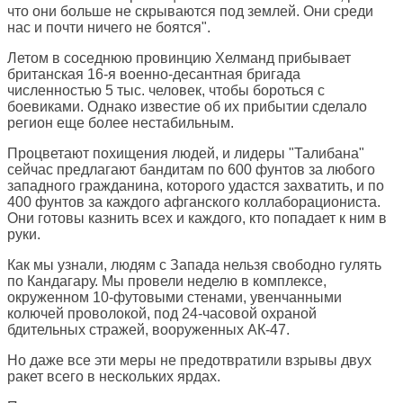
что они больше не скрываются под землей. Они среди
нас и почти ничего не боятся".
Летом в соседнюю провинцию Хелманд прибывает
британская 16-я военно-десантная бригада
численностью 5 тыс. человек, чтобы бороться с
боевиками. Однако известие об их прибытии сделало
регион еще более нестабильным.
Процветают похищения людей, и лидеры "Талибана"
сейчас предлагают бандитам по 600 фунтов за любого
западного гражданина, которого удастся захватить, и по
400 фунтов за каждого афганского коллаборациониста.
Они готовы казнить всех и каждого, кто попадает к ним в
руки.
Как мы узнали, людям с Запада нельзя свободно гулять
по Кандагару. Мы провели неделю в комплексе,
окруженном 10-футовыми стенами, увенчанными
колючей проволокой, под 24-часовой охраной
бдительных стражей, вооруженных АК-47.
Но даже все эти меры не предотвратили взрывы двух
ракет всего в нескольких ярдах.