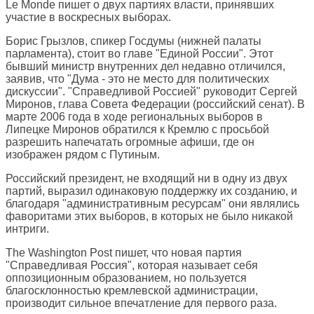
Le Monde
пишет о двух партиях власти, принявших
участие в воскресных выборах.
Борис Грызлов, спикер Госдумы (нижней палаты
парламента), стоит во главе "Единой России". Этот
бывший министр внутренних дел недавно отличился,
заявив, что "Дума - это не место для политических
дискуссии". "Справедливой Россией" руководит Сергей
Миронов, глава Совета Федерации (российский сенат). В
марте 2006 года в ходе региональных выборов в
Липецке Миронов обратился к Кремлю с просьбой
разрешить напечатать огромные афиши, где он
изображен рядом с Путиным.
Российский президент, не входящий ни в одну из двух
партий, выразил одинаковую поддержку их созданию, и
благодаря "административным ресурсам" они являлись
фаворитами этих выборов, в которых не было никакой
интриги.
The Washington Post
пишет, что новая партия
"Справедливая Россия", которая называет себя
оппозиционным образованием, но пользуется
благосклонностью кремлевской администрации,
производит сильное впечатление для первого раза.