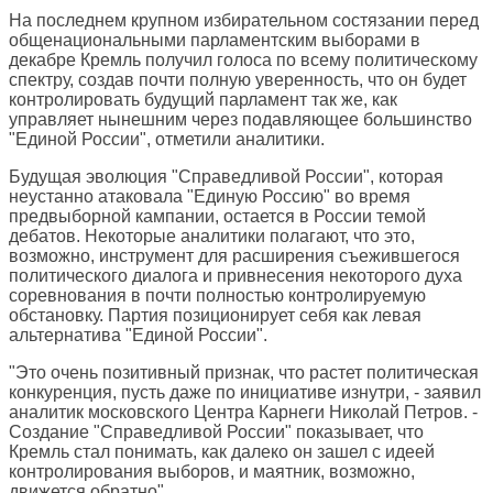
На последнем крупном избирательном состязании перед
общенациональными парламентским выборами в
декабре Кремль получил голоса по всему политическому
спектру, создав почти полную уверенность, что он будет
контролировать будущий парламент так же, как
управляет нынешним через подавляющее большинство
"Единой России", отметили аналитики.
Будущая эволюция "Справедливой России", которая
неустанно атаковала "Единую Россию" во время
предвыборной кампании, остается в России темой
дебатов. Некоторые аналитики полагают, что это,
возможно, инструмент для расширения съежившегося
политического диалога и привнесения некоторого духа
соревнования в почти полностью контролируемую
обстановку. Партия позиционирует себя как левая
альтернатива "Единой России".
"Это очень позитивный признак, что растет политическая
конкуренция, пусть даже по инициативе изнутри, - заявил
аналитик московского Центра Карнеги Николай Петров. -
Создание "Справедливой России" показывает, что
Кремль стал понимать, как далеко он зашел с идеей
контролирования выборов, и маятник, возможно,
движется обратно".