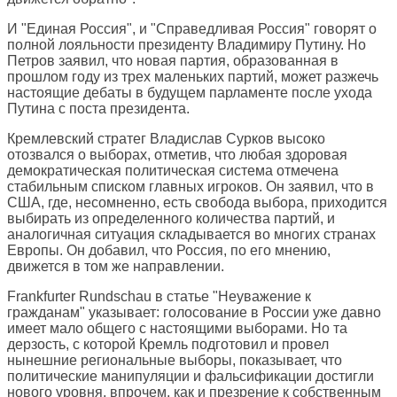
И "Единая Россия", и "Справедливая Россия" говорят о
полной лояльности президенту Владимиру Путину. Но
Петров заявил, что новая партия, образованная в
прошлом году из трех маленьких партий, может разжечь
настоящие дебаты в будущем парламенте после ухода
Путина с поста президента.
Кремлевский стратег Владислав Сурков высоко
отозвался о выборах, отметив, что любая здоровая
демократическая политическая система отмечена
стабильным списком главных игроков. Он заявил, что в
США, где, несомненно, есть свобода выбора, приходится
выбирать из определенного количества партий, и
аналогичная ситуация складывается во многих странах
Европы. Он добавил, что Россия, по его мнению,
движется в том же направлении.
Frankfurter Rundschau
в статье "Неуважение к
гражданам" указывает: голосование в России уже давно
имеет мало общего с настоящими выборами. Но та
дерзость, с которой Кремль подготовил и провел
нынешние региональные выборы, показывает, что
политические манипуляции и фальсификации достигли
нового уровня, впрочем, как и презрение к собственным