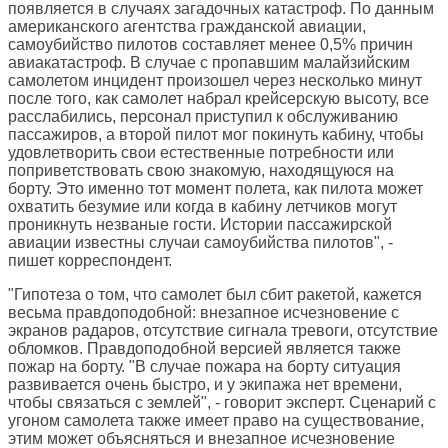
появляется в случаях загадочных катастроф. По данным
американского агентства гражданской авиации,
самоубийство пилотов составляет менее 0,5% причин
авиакатастроф. В случае с пропавшим малайзийским
самолетом инцидент произошел через несколько минут
после того, как самолет набрал крейсерскую высоту, все
расслабились, персонал приступил к обслуживанию
пассажиров, а второй пилот мог покинуть кабину, чтобы
удовлетворить свои естественные потребности или
поприветствовать свою знакомую, находящуюся на
борту. Это именно тот момент полета, как пилота может
охватить безумие или когда в кабину летчиков могут
проникнуть незваные гости. Истории пассажирской
авиации известны случаи самоубийства пилотов", -
пишет корреспондент.
"Гипотеза о том, что самолет был сбит ракетой, кажется
весьма правдоподобной: внезапное исчезновение с
экранов радаров, отсутствие сигнала тревоги, отсутствие
обломков. Правдоподобной версией является также
пожар на борту. "В случае пожара на борту ситуация
развивается очень быстро, и у экипажа нет времени,
чтобы связаться с землей", - говорит эксперт. Сценарий с
угоном самолета также имеет право на существование,
этим может объясняться и внезапное исчезновение