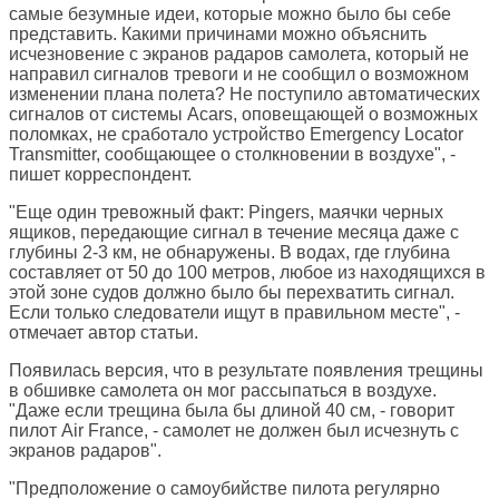
самые безумные идеи, которые можно было бы себе
представить. Какими причинами можно объяснить
исчезновение с экранов радаров самолета, который не
направил сигналов тревоги и не сообщил о возможном
изменении плана полета? Не поступило автоматических
сигналов от системы Acars, оповещающей о возможных
поломках, не сработало устройство Emergency Locator
Transmitter, сообщающее о столкновении в воздухе", -
пишет корреспондент.
"Еще один тревожный факт: Pingers, маячки черных
ящиков, передающие сигнал в течение месяца даже с
глубины 2-3 км, не обнаружены. В водах, где глубина
составляет от 50 до 100 метров, любое из находящихся в
этой зоне судов должно было бы перехватить сигнал.
Если только следователи ищут в правильном месте", -
отмечает автор статьи.
Появилась версия, что в результате появления трещины
в обшивке самолета он мог рассыпаться в воздухе.
"Даже если трещина была бы длиной 40 см, - говорит
пилот Air France, - самолет не должен был исчезнуть с
экранов радаров".
"Предположение о самоубийстве пилота регулярно