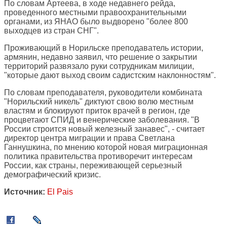
По словам Артеева, в ходе недавнего рейда,
проведенного местными правоохранительными
органами, из ЯНАО было выдворено "более 800
выходцев из стран СНГ".
Проживающий в Норильске преподаватель истории,
армянин, недавно заявил, что решение о закрытии
территорий развязало руки сотрудникам милиции,
"которые дают выход своим садистским наклонностям".
По словам преподавателя, руководители комбината
"Норильский никель" диктуют свою волю местным
властям и блокируют приток врачей в регион, где
процветают СПИД и венерические заболевания. "В
России строится новый железный занавес", - считает
директор центра миграции и права Светлана
Ганнушкина, по мнению которой новая миграционная
политика правительства противоречит интересам
России, как страны, переживающей серьезный
демографический кризис.
Источник:
El Pais