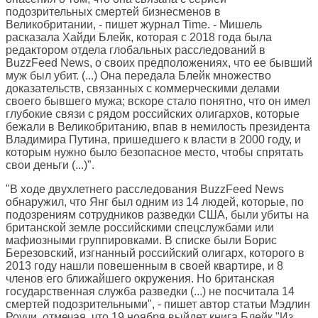
подозрительных смертей бизнесменов в
Великобритании, - пишет журнал Time. - Мишель
расказала Хайди Блейк, которая с 2018 года была
редактором отдела глобальных расследований в
BuzzFeed News, о своих предположениях, что ее бывший
муж был убит. (...) Она передала Блейк множество
доказательств, связанных с коммерческими делами
своего бывшего мужа; вскоре стало понятно, что он имел
глубокие связи с рядом российских олигархов, которые
бежали в Великобританию, впав в немилость президента
Владимира Путина, пришедшего к власти в 2000 году, и
которым нужно было безопасное место, чтобы спрятать
свои деньги (...)".
"В ходе двухлетнего расследования BuzzFeed News
обнаружил, что Янг был одним из 14 людей, которые, по
подозрениям сотрудников разведки США, были убиты на
британской земле российскими спецслужбами или
мафиозными группировками. В списке были Борис
Березовский, изгнанный российский олигарх, которого в
2013 году нашли повешенным в своей квартире, и 8
членов его ближайшего окружения. Но британская
государственная служба разведки (...) не посчитала 14
смертей подозрительными", - пишет автор статьи Мэдлин
Роучи, отмечая, что 19 ноября выйдет книга Блейк "Из