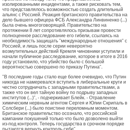
изолированными инцидентами, а также рисковать тем,
что представлялось возможностью создать длительный
альянс с Россией. Реакция британского правительства на
дело бывшего офицера ФСБ Александра Линвиненко (...)
была очень многоговорящей. Правительство на
протяжении 8 лет сопротивлялось призывам провести
полноценное расследование его гибели, ссылаясь на
необходимость защищать "международные отношения" с
Россией, и лишь после серии невероятно
возмутительных действий Кремля чиновники уступили и
начали публичное расследование, которое в итоге в 2016
году установило, что убийство было с большой
вероятностью совершено по приказу Путина".
"В последние годы стало еще более очевидно, что Путин
никогда не намеревался вступить в либеральные круги и
честно сотрудничать с западными правительствами, а
также что он вел тайную войну по подрыву западных
институтов (...)", - подчеркивает Блейк. - Отравление
химическим нервным агентом Сергея и Юлии Скрипаль в
Солсбери (...) было поистине переломным моментом.
Британское правительство осознало, что российской
кампании покушений только что было дозволено выйти
из-под контроля. Теперь государства в срочном порядке
пытаются вернуть контроль себе".