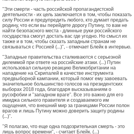
"Эти смерти - часть российской пропагандистской
деятельности - их цель заключается в том, чтобы показать
силу России и предупредить любого, кто думает предать
родину, что если вы перейдете дорогу Путину, то вам не
найти безопасного места - длинные руки российского
государства смогут достать вас где угодно. Но смысл их
также и в том, чтобы сказать западным странам не
связываться с Россией (...)", - отмечает Блейк в интервью.
"Западные правительства сталкиваются с серьезной
дилеммой при ответе на российские атаки. (...) Путин
использовал сильную реакцию Великобритании на
нападение на Скрипалей в качестве инструмента
предвыборной кампании, который помог ему завоевать
значительное большинство голосов на президентских
выборах 2018 года, благодаря высказываниям о
русофобии и "западном враге". Все это важно для его
имиджа сильного правителя и создаваемого им
ощущения, что внешний мир за границами России полон
врагов и лишь Путину можно доверить защиту родины
(...)".
"Я полагаю, что еще одна подозрительная смерть - это
лишь вопрос времени", - считает Блейк. (...)