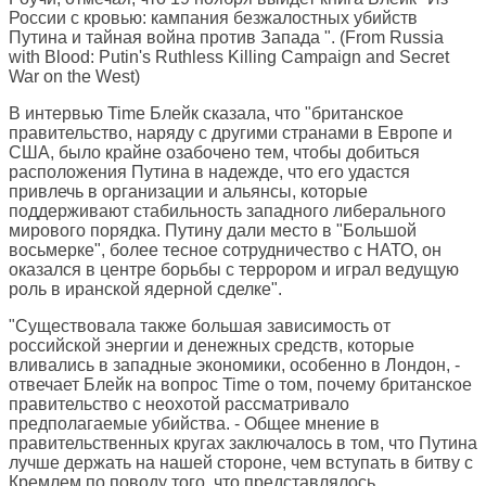
России с кровью: кампания безжалостных убийств
Путина и тайная война против Запада ". (From Russia
with Blood: Putin's Ruthless Killing Campaign and Secret
War on the West)
В интервью Time Блейк сказала, что "британское
правительство, наряду с другими странами в Европе и
США, было крайне озабочено тем, чтобы добиться
расположения Путина в надежде, что его удастся
привлечь в организации и альянсы, которые
поддерживают стабильность западного либерального
мирового порядка. Путину дали место в "Большой
восьмерке", более тесное сотрудничество с НАТО, он
оказался в центре борьбы с террором и играл ведущую
роль в иранской ядерной сделке".
"Существовала также большая зависимость от
российской энергии и денежных средств, которые
вливались в западные экономики, особенно в Лондон, -
отвечает Блейк на вопрос Time о том, почему британское
правительство с неохотой рассматривало
предполагаемые убийства. - Общее мнение в
правительственных кругах заключалось в том, что Путина
лучше держать на нашей стороне, чем вступать в битву с
Кремлем по поводу того, что представлялось