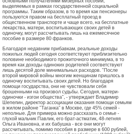
основными получателями мизерных пособий,
выделяемых в рамках государственной социальной
программы. Таким образом, в то время как пенсионеры
пользуются правом на бесплатный проезд в
общественном транспорте и чаще всего, на бесплатные
лекарства, матери, воспитывающих своих детей в
одиночку, могут рассчитывать лишь на ежемесячное
пособие в размере 80 франков.
Благодаря недавним прибавкам, реальные доходы
пожилых людей сегодня соответствуют приблизительно
половине необходимого прожиточного минимума, в то
время как доходы одиноких родителей соответствуют
лишь десятой доле минимальных расходов. "После
второй мировой войны многим женщинам пришлось в
одиночку воспитывать своих детей. Но благодаря
помощи государства, они не чувствовали себя
брошенными на произвол судьбы. Сегодня, матери-
одиночки - изгои общества", - утверждает Владимир
Шепелин, директор ассоциации оказания помощи семьям
в жилом районе "Таганка" в Москве, где 45% семей -
неполные. Для примера можно рассказать о семье -
глухой мальчик Павлик, его брат-астматик, 48-летняя
Ольга Ивановна, и их бабушка - все они могут
рассчитывать, помимо пособия в размере в 600 рублей,