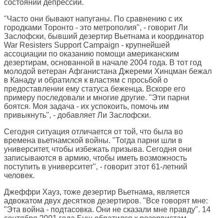
состоянии депрессии.
"Часто они бывают напуганы. По сравнению с их
городками Торонто - это метрополия", - говорит Ли
Заслофски, бывший дезертир Вьетнама и координатор
War Resisters Support Campaign - крупнейшей
ассоциации по оказанию помощи американским
дезертирам, основанной в начале 2004 года. В тот год
молодой ветеран Афганистана Джереми Хинцман бежал
в Канаду и обратился к властям с просьбой о
предоставлении ему статуса беженца. Вскоре его
примеру последовали и многие другие. "Эти парни
боятся. Моя задача - их успокоить, помочь им
привыкнуть", - добавляет Ли Заслофски.
Сегодня ситуация отличается от той, что была во
времена вьетнамской войны. "Тогда парни шли в
университет, чтобы избежать призыва. Сегодня они
записываются в армию, чтобы иметь возможность
поступить в университет", - говорит этот 61-летний
человек.
Джеффри Хауз, тоже дезертир Вьетнама, является
адвокатом двух десятков дезертиров. "Все говорят мне:
"Эта война - подтасовка. Они не сказали мне правду". 14