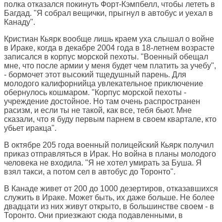
полка отказался покинуть Форт-Кэмпбелл, чтобы лететь в
Багдад. "Я собрал вещички, прыгнул в автобус и уехал в
Канаду".
Кристиан Кьярк вообще лишь краем уха слышал о войне
в Ираке, когда в декабре 2004 года в 18-летнем возрасте
записался в корпус морской пехоты. "Военный обещал
мне, что после армии у меня будет чем платить за учебу",
- бормочет этот высокий тщедушный парень. Для
молодого калифорнийца увлекательное приключение
обернулось кошмаром. "Корпус морской пехоты -
учреждение достойное. Но там очень распространен
расизм, и если ты не такой, как все, тебя бьют. Мне
сказали, что я буду первым парнем в своем квартале, кто
убьет иракца".
В октябре 205 года военный полицейский Кьярк получил
приказ отправляться в Ирак. Но война в планы молодого
человека не входила. "Я не хотел умирать за Буша. Я
взял такси, а потом сел в автобус до Торонто".
В Канаде живет от 200 до 1000 дезертиров, отказавшихся
служить в Ираке. Может быть, их даже больше. Не более
двадцати из них живут открыто, в большинстве своем - в
Торонто. Они приезжают сюда подавленными, в