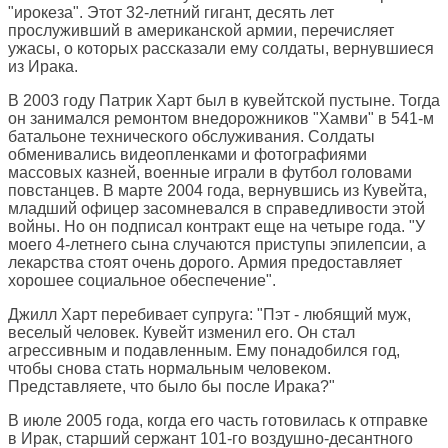
"ирокеза". Этот 32-летний гигант, десять лет
прослуживший в американской армии, перечисляет
ужасы, о которых рассказали ему солдаты, вернувшиеся
из Ирака.
В 2003 году Патрик Харт был в кувейтской пустыне. Тогда
он занимался ремонтом внедорожников "Хамви" в 541-м
батальоне технического обслуживания. Солдаты
обменивались видеопленками и фотографиями
массовых казней, военные играли в футбол головами
повстанцев. В марте 2004 года, вернувшись из Кувейта,
младший офицер засомневался в справедливости этой
войны. Но он подписал контракт еще на четыре года. "У
моего 4-летнего сына случаются приступы эпилепсии, а
лекарства стоят очень дорого. Армия предоставляет
хорошее социальное обеспечение".
Джилл Харт перебивает супруга: "Пэт - любящий муж,
веселый человек. Кувейт изменил его. Он стал
агрессивным и подавленным. Ему понадобился год,
чтобы снова стать нормальным человеком.
Представляете, что было бы после Ирака?"
В июле 2005 года, когда его часть готовилась к отправке
в Ирак, старший сержант 101-го воздушно-десантного