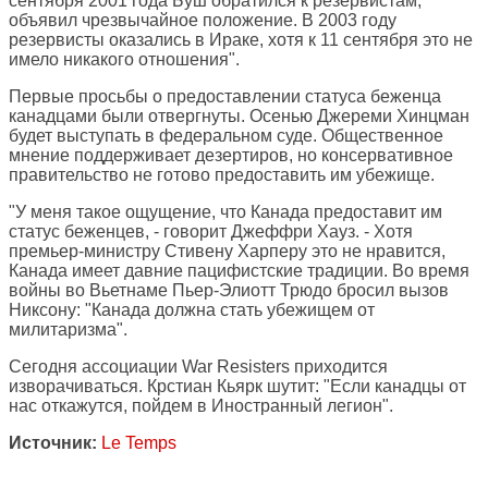
сентября 2001 года Буш обратился к резервистам,
объявил чрезвычайное положение. В 2003 году
резервисты оказались в Ираке, хотя к 11 сентября это не
имело никакого отношения".
Первые просьбы о предоставлении статуса беженца
канадцами были отвергнуты. Осенью Джереми Хинцман
будет выступать в федеральном суде. Общественное
мнение поддерживает дезертиров, но консервативное
правительство не готово предоставить им убежище.
"У меня такое ощущение, что Канада предоставит им
статус беженцев, - говорит Джеффри Хауз. - Хотя
премьер-министру Стивену Харперу это не нравится,
Канада имеет давние пацифистские традиции. Во время
войны во Вьетнаме Пьер-Элиотт Трюдо бросил вызов
Никсону: "Канада должна стать убежищем от
милитаризма".
Сегодня ассоциации War Resisters приходится
изворачиваться. Крстиан Кьярк шутит: "Если канадцы от
нас откажутся, пойдем в Иностранный легион".
Источник:
Le Temps