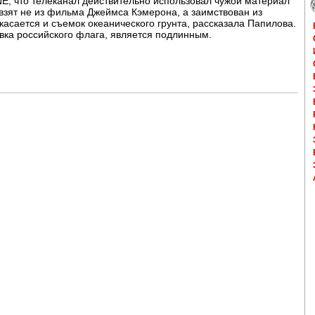
E, что телеканал действительно использовал чужой материал
взят не из фильма Джеймса Кэмерона, а заимствован из
касается и съемок океанического грунта, рассказала Папилова.
вка российского флага, является подлинным.