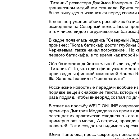
"Титаник" режиссера Джеймса Кэмерона. Со
грандиозном медийном скандале. Британск
было вынуждено извиниться перед своими 
В день погружения обоих российских батис
экспедиции на Северный полюс. Были прод
в том числе видео погрузившегося батиска
В кадре появилась надпись "Северный Ледо
произнес: "Когда батискаф достиг глубины
Черняевым, также начал погружение". Но к
первого батискафа, в то время как второй 
Оба батискафа действительно были задейс
"Титаника". То, что один финн узнал места
произведены финской компанией Rauma-Rep
Ilta-Sanomat заявил о "киноплагиате".
Российские новостные передачи вообще из
порядке вещей снабжение текста, который 
раза подряд, чтобы видеоряд совпал по дли
В ответ на просьбу WELT ONLINE сопровожд
премьера Дмитрия Медведева во время одн
освещает их практически ежедневно - его 
примерно раз в месяц. А встречи, проходя
новостей. Так и создается видимость чрез
Юлия Папилова, пресс-секретарь новостной