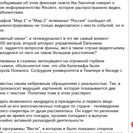
общившая об этом финская газета Ilta-Sanomat говорит о
ое информагентство Reuters, которое распространило видео,
абонентами.
кафов "Мир-1" и "Мир-2" телеканал "Россия" сообщал об
емонстрированы не только видеозаписи с места событий, но и
фа.
витый океан", и тележурналист в тот же самый момент
 300 метров, второй аппарат, управляемый Евгением
то, задаются вопросом финны, вел в таком случае видеосъемку
находился от него на таком большом расстоянии?
твованы в съемках затонувшего на огромной глубине
 съемок, объясняется тем, что оба батискафа были
ola Oceanics. Сотрудник университета в Темпере в беседе с
вестны своим небрежным обращением с реальностью. Так, в
произносит ведущий, картинкой, которая показывается два
не с текстом. Политики тоже в этом участвуют.
ать возможного кандидата в президенты и первого вице-
ой из его многочисленных поездок по стране - телевидение
пресс-секретарь от души рассмеялась. Он ездит по регионам
щие во время его поездок, кусками попадают в выпуски
вычайно активной разъездной деятельности.
 программы "Вести", в котором и было показано спорное