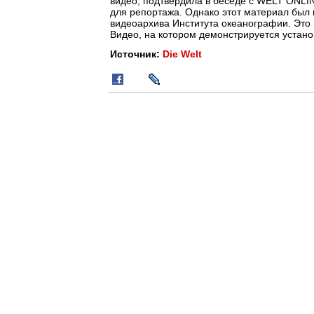
видео, подтвердила в беседе с WELT ONLIN
для репортажа. Однако этот материал был 
видеоархива Института океанографии. Это 
Видео, на котором демонстрируется устано
Источник:
Die Welt