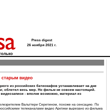
Press digest
26 ноября 2021 г.
только
и старым видео
ного из российских батискафов устанавливает на дне
, облетел весь мир. Но фильм не совсем настоящий.
видеозаписи - вполне возможно, материал из
елезрителем Вальттери Серетином, похоже на сенсацию. По
 российскими телеканалами видео Арктики вырезано из фильма