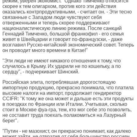
режим, уверен экономист. "Однако Тимченко относится
скорее к тем олигархом, против кого эти действия
оказались контрпродуктивными, - считает он. - Эти тесно
связанные с Западом люди чувствуют себя
отверженными и теперь скорее поддерживают
националистическую линию режима. После санкций
Геннадий Тимченко, большой франкофил - его семья
живет в Швейцарии и говорит по-французски, - даже
возглавил Русско-китайский экономический совет. Теперь
он проводит много времени в Китае!"
"Эти люди не имеют никакого отношения к тому, что
случилось в Крыму. Их ударили не по кошельку, а по
сердцу", - подчеркивает Шинский.
Российская элита, потреблявшая дорогостоящую
импортную продукцию, прекрасно понимала, что платила
высокие налоги на импорт, продолжает гендиректор
CCIFR: "К тому же она может и дальше есть эти продукты
в поездках по Франции или Италии. Учитывая, сколько
стоит в Москве фуа-гра, тем, кто мог себе это позволить,
не составит труда поехать полакомиться на Лазурный
берег".
"Путин - не мазохист, он прекрасно понимает, как далеко
может зайти, не отвратив от себя большинство россиян,