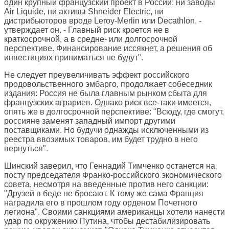
один крупный французский проект в России: ни заводы
Air Liquide, ни активы Shneider Electric, ни
дистрибьюторов вроде Leroy-Merlin или Decathlon, -
утверждает он. - Главный риск кроется не в
краткосрочной, а в средне- или долгосрочной
перспективе. Финансирование иссякнет, а решения об
инвестициях приниматься не будут".
Не следует преувеличивать эффект российского
продовольственного эмбарго, продолжает собеседник
издания: Россия не была главным рынком сбыта для
французских аграриев. Однако риск все-таки имеется,
опять же в долгосрочной перспективе: "Всюду, где смогут,
россияне заменят западный импорт другими
поставщиками. Но будучи однажды исключенными из
реестра ввозимых товаров, им будет трудно в него
вернуться".
Шинский заверил, что Геннадий Тимченко останется на
посту председателя Франко-российского экономического
совета, несмотря на введенные против него санкции:
"Друзей в беде не бросают. К тому же сама Франция
наградила его в прошлом году орденом Почетного
легиона". Своими санкциями американцы хотели нанести
удар по окружению Путина, чтобы дестабилизировать