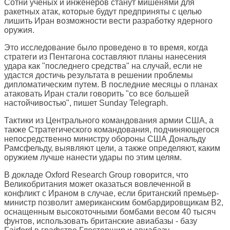
Сотни ученых и инженеров станут мишенями для
ракетных атак, которые будут предприняты с целью
лишить Иран возможности вести разработку ядерного
оружия.
Это исследование было проведено в то время, когда
стратеги из Пентагона составляют планы нанесения
удара как "последнего средства" на случай, если не
удастся достичь результата в решении проблемы
дипломатическим путем. В последние месяцы о планах
атаковать Иран стали говорить "со все большей
настойчивостью", пишет Sunday Telegraph.
Тактики из Центрального командования армии США, а
также Стратегического командования, подчиняющегося
непосредственно министру обороны США Дональду
Рамсфельду, выявляют цели, а также определяют, каким
оружием лучше нанести удары по этим целям.
В докладе Oxford Research Group говорится, что
Великобритания может оказаться вовлеченной в
конфликт с Ираном в случае, если британский премьер-
министр позволит американским бомбардировщикам B2,
оснащенным высокоточными бомбами весом 40 тысяч
фунтов, использовать британские авиабазы - базу