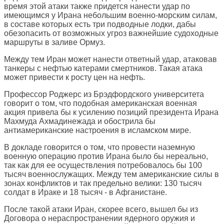
время этой aтаки также придется нанести удар по
имеющимся у Ирана небольшим военно-морским силам,
в составе которых есть три подводные лодки, дабы
обезопасить от возможных угроз важнейшие судоходные
маршруты в заливе Ормуз.
Между тем Иран может нанести ответный удар, атаковав
танкеры с нефтью катерами смертников. Такая атака
может привести к росту цен на нефть.
Профессор Роджерс из Брэдфордского университета
говорит о том, что подобная американская военная
акция привела бы к усилению позиций президента Ирана
Махмуда Ахмадинежада и обострила бы
антиамериканские настроения в исламском мире.
В докладе говорится о том, что провести наземную
военную операцию против Ирана было бы нереально,
так как для ее осуществления потребовалось бы 100
тысяч военнослужащих. Между тем американские силы в
зонах конфликтов и так предельно велики: 130 тысяч
солдат в Ираке и 18 тысяч - в Афганистане.
После такой атаки Иран, скорее всего, вышел бы из
Договора о нераспространении ядерного оружия и