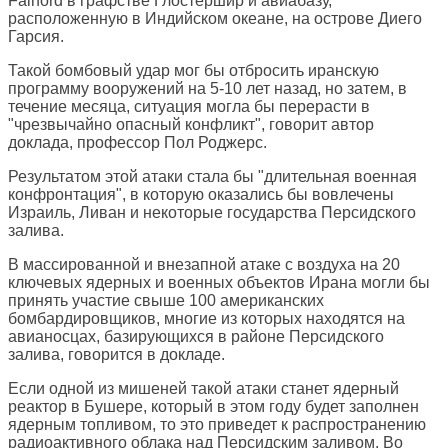
Fairford в графстве Глостершир и авиабазу,
расположенную в Индийском океане, на острове Диего
Гарсия.
Такой бомбовый удар мог бы отбросить иранскую
программу вооружений на 5-10 лет назад, но затем, в
течение месяца, ситуация могла бы перерасти в
"чрезвычайно опасный конфликт", говорит автор
доклада, профессор Пол Роджерс.
Результатом этой атаки стала бы "длительная военная
конфронтация", в которую оказались бы вовлечены
Израиль, Ливан и некоторые государства Персидского
залива.
В массированной и внезапной атаке с воздуха на 20
ключевых ядерных и военных объектов Ирана могли бы
принять участие свыше 100 американских
бомбардировщиков, многие из которых находятся на
авианосцах, базирующихся в районе Персидского
залива, говорится в докладе.
Если одной из мишеней такой атаки станет ядерный
реактор в Бушере, который в этом году будет заполнен
ядерным топливом, то это приведет к распространению
радиоактивного облака над Персидским заливом. Во