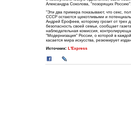
Александра Соколова, "позорящих Россию"
"Эти два примера показывают, что секс, по
СССР остаются щекотливыми и потенциальн
Андрей Ерофеев, которому грозит от трех д
безопасность своей семьи, сообщает газет
наблюдательная комиссия, контролирующая
"Модернизация" России, о которой в каждо
касается мира искусства, резюмирует изда
Источник:
L'Express