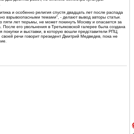
.
литика и особенно религия спустя двадцать лет после распада
о взрывоопасными темами", - делают вывод авторы статьи.
о пяти лет тюрьмы, не может покинуть Москву и опасается за
а. После его увольнения в Третьяковской галерее была создана
 покупки и выставки, в которую вошли представители РПЦ.
й своей речи говорит президент Дмитрий Медведев, пока не
ние.