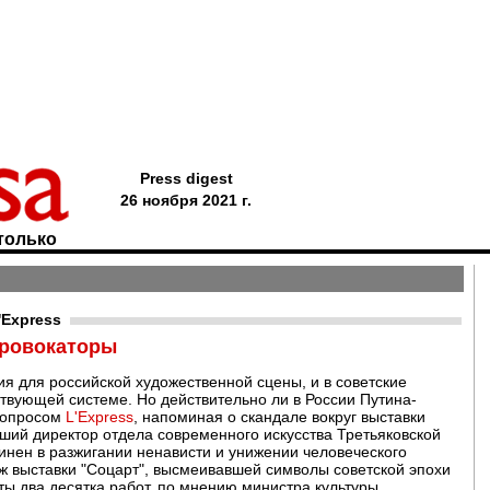
Press digest
26 ноября 2021 г.
только
'Express
провокаторы
ия для российской художественной сцены, и в советские
твующей системе. Но действительно ли в России Путина-
 вопросом
L'Express
, напоминая о скандале вокруг выставки
вший директор отдела современного искусства Третьяковской
инен в разжигании ненависти и унижении человеческого
ж выставки "Соцарт", высмеивавшей символы советской эпохи
ы два десятка работ, по мнению министра культуры