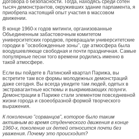
Договора о безопасности. Тогда, находясь среди сотен
тысяч демонстрантов, окруживших здание парламента, я
приобрела настоящий опыт участия в массовом
движении.
В конце 1960-х годов митинги, организованные
Объединенным забастовочным комитетом
университетских городков, превращали университетские
городки в "освобожденные зоны", где атмосфера была
воодушевляюще свободная и почти праздничная. Самые
популярные песни того времени родились именно в
такой атмосфере.
Если вы пойдете в Латинский квартал Парижа, вы
встретите там все формы молодежных демонстраций
даже сегодня. Вы всегда увидите там людей, одетых в
экстравагантные костюмы и выкрикивающих лозунги.
Демонстрации в Париже стали элементом повседневной
жизни города и своеобразной формой творческого
выражения.
К поколению "сорванцов", которое было таким
активным во время студенческого движения в конце
1960-х, поколение их детей относится почти без
уважения. Почему это происходит?