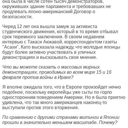
она была в числе сотен тысяч демонстраторов,
окруживших здание парламента и требовавших не
продлевать японо-американский Договор о
безопасности.
Черед 12 лет она вышла замуж за активиста
студенческого движения, который в то время отбывал
срок тюремного заключения. В своем недавнем
интервью с Такаси Аюкавой, корреспондентом газеты
"Асахи", Като высказала надежду, что молодые японцы
будут более активно участвовать в уличных
демонстрациях и высказывать свое мнение.
Что вы можете сказать о массовых мирных
демонстрациях, проводимых во всем мире 15 и 16
февраля против войны в Ираке?
Я вполне ожидала того, что в Европе произойдет нечно
подобное, поскольку европейцы уже сыты по горло
односторонним поведением Америки. Но я была приятно
удивлена, что так много американцев наконец-то
выступили против этого вторжения.
По сравнению с другими странами митинги в Японии
прошли в значительно меньшем масштабе. Почему?