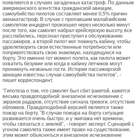
появляется в случаях загадочных катастроф. По данным
американского агентства гражданской авиации,
самоубийство пилотов составляет менее 0,5% причин
авиакатастроф. В случае с пропавшим малайзийским
самолетом инцидент произошел через несколько минут
после того, как самолет набрал крейсерскую высоту, все
расслабились, персонал приступил к обслуживанию
пассажиров, а второй пилот мог покинуть кабину, чтобы
удовлетворить свои естественные потребности или
поприветствовать свою знакомую, находящуюся на
борту. Это именно тот момент полета, как пилота может
охватить безумие или когда в кабину летчиков могут
проникнуть незваные гости. Истории пассажирской
авиации известны случаи самоубийства пилотов", -
пишет корреспондент.
"Гипотеза о том, что самолет был сбит ракетой, кажется
весьма правдоподобной: внезапное исчезновение с
экранов радаров, отсутствие сигнала тревоги, отсутствие
обломков. Правдоподобной версией является также
пожар на борту. "В случае пожара на борту ситуация
развивается очень быстро, и у экипажа нет времени,
чтобы связаться с землей", - говорит эксперт. Сценарий с
угоном самолета также имеет право на существование,
этим может объясняться и внезапное исчезновение