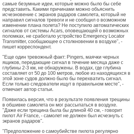
самые безумные идеи, которые можно было бы себе
представить. Какими причинами можно объяснить
исчезновение с экранов радаров самолета, который не
направил сигналов тревоги и не сообщил о возможном
изменении плана полета? Не поступило автоматических
сигналов от системы Acars, оповещающей о возможных
поломках, не сработало устройство Emergency Locator
Transmitter, сообщающее о столкновении в воздухе", -
пишет корреспондент.
"Еще один тревожный факт: Pingers, маячки черных
ящиков, передающие сигнал в течение месяца даже с
глубины 2-3 км, не обнаружены. В водах, где глубина
составляет от 50 до 100 метров, любое из находящихся в
этой зоне судов должно было бы перехватить сигнал.
Если только следователи ищут в правильном месте", -
отмечает автор статьи.
Появилась версия, что в результате появления трещины
в обшивке самолета он мог рассыпаться в воздухе.
"Даже если трещина была бы длиной 40 см, - говорит
пилот Air France, - самолет не должен был исчезнуть с
экранов радаров".
"Предположение о самоубийстве пилота регулярно