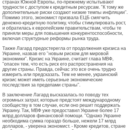
странах Южной Европы, по-прежнему испытывают
трудности с доступом к кредитным ресурсам. "К тому же
дополнительные риски создают низкие темпы инфляции".
Помимо этого, экономист призвала ЕЦБ смягчить
денежно-кредитную политику, чтобы стимулировать рост,
и обратилась к европейским правительствам, чтобы те
приняли меры для повышения конкурентоспособности,
включая структурные реформы рынка труда.
Также Лагард предостерегла от продолжения кризиса на
Украине, назвав его "новым риском для мировой
экономики". Кризис на Украине, считает глава МВФ,
"опасен тем, что есть риск его распространения на
другие страны. Правда, сейчас это все очень трудно
измерить или предсказать. Тем не менее, украинский
кризис может иметь серьезные экономические
последствия за пределами страны".
В заключение Лагард высказалась по поводу тех
огромных затрат, которые предстоят международному
сообществу в том случае, если оно решит поддержать
Украину. Так, МВФ уже предоставил Украине более 17
млрд долларов финансовой помощи. "Однако Украине
необходима сумма гораздо больше, нежели 17 млрд
долларов, - уверена экономист. - Кроме кредитов, стране