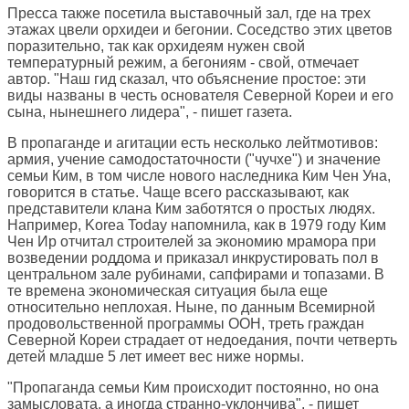
Пресса также посетила выставочный зал, где на трех
этажах цвели орхидеи и бегонии. Соседство этих цветов
поразительно, так как орхидеям нужен свой
температурный режим, а бегониям - свой, отмечает
автор. "Наш гид сказал, что объяснение простое: эти
виды названы в честь основателя Северной Кореи и его
сына, нынешнего лидера", - пишет газета.
В пропаганде и агитации есть несколько лейтмотивов:
армия, учение самодостаточности ("чучхе") и значение
семьи Ким, в том числе нового наследника Ким Чен Уна,
говорится в статье. Чаще всего рассказывают, как
представители клана Ким заботятся о простых людях.
Например, Korea Today напомнила, как в 1979 году Ким
Чен Ир отчитал строителей за экономию мрамора при
возведении роддома и приказал инкрустировать пол в
центральном зале рубинами, сапфирами и топазами. В
те времена экономическая ситуация была еще
относительно неплохая. Ныне, по данным Всемирной
продовольственной программы ООН, треть граждан
Северной Кореи страдает от недоедания, почти четверть
детей младше 5 лет имеет вес ниже нормы.
"Пропаганда семьи Ким происходит постоянно, но она
замысловата, а иногда странно-уклончива", - пишет