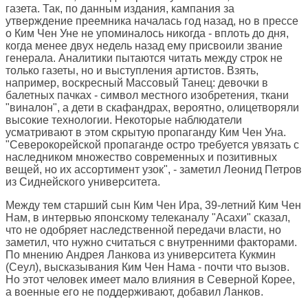
газета. Так, по данным издания, кампания за
утверждение преемника началась год назад, но в прессе
о Ким Чен Уне не упоминалось никогда - вплоть до дня,
когда менее двух недель назад ему присвоили звание
генерала. Аналитики пытаются читать между строк не
только газеты, но и выступления артистов. Взять,
например, воскресный Массовый Танец: девочки в
балетных пачках - символ местного изобретения, ткани
"виналон", а дети в скафандрах, вероятно, олицетворяли
высокие технологии. Некоторые наблюдатели
усматривают в этом скрытую пропаганду Ким Чен Уна.
"Северокорейской пропаганде остро требуется увязать с
наследником множество современных и позитивных
вещей, но их ассортимент узок", - заметил Леонид Петров
из Сиднейского университета.
Между тем старший сын Ким Чен Ира, 39-летний Ким Чен
Нам, в интервью японскому телеканалу "Асахи" сказал,
что не одобряет наследственной передачи власти, но
заметил, что нужно считаться с внутренними факторами.
По мнению Андрея Ланкова из университета Кукмин
(Сеул), высказывания Ким Чен Нама - почти что вызов.
Но этот человек имеет мало влияния в Северной Корее,
а военные его не поддерживают, добавил Ланков.