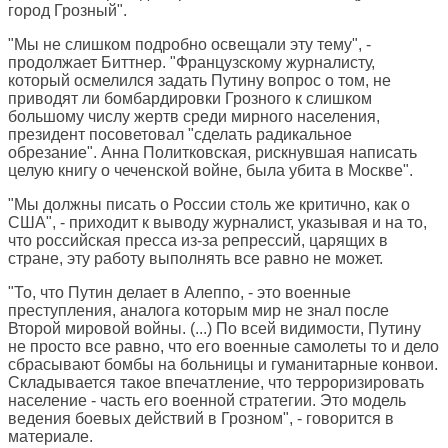
город Грозный".
"Мы не слишком подробно освещали эту тему", -
продолжает Биттнер. "Французскому журналисту,
который осмелился задать Путину вопрос о том, не
приводят ли бомбардировки Грозного к слишком
большому числу жертв среди мирного населения,
президент посоветовал "сделать радикальное
обрезание". Анна Политковская, рискнувшая написать
целую книгу о чеченской войне, была убита в Москве".
"Мы должны писать о России столь же критично, как о
США", - приходит к выводу журналист, указывая и на то,
что российская пресса из-за репрессий, царящих в
стране, эту работу выполнять все равно не может.
"То, что Путин делает в Алеппо, - это военные
преступления, аналога которым мир не знал после
Второй мировой войны. (...) По всей видимости, Путину
не просто все равно, что его военные самолеты то и дело
сбрасывают бомбы на больницы и гуманитарные конвои.
Складывается такое впечатление, что терроризировать
население - часть его военной стратегии. Это модель
ведения боевых действий в Грозном", - говорится в
материале.