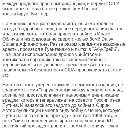
международного права американцами, и вердикт США
выносился всегда более резкий, чем России", -
констатирует Биттнер.
По мнению немецкого журналиста, он и его коллеги
всегда "подробно освещали все передергивания фактов
и заказную ложь, которая привела к войне в Ираке.
Обличали использование сверхтяжелых бомб Daisy
Cutter в Афганистане. Раз за разом клеймили незаконные
аресты, произвол в Гуантанамо и пытки в "Абу-Грейб".
Называли использование дронов убийством и
критиковали паранойю так называемой "войны с
терроризмом" и нездоровое стремление Агентства
национальной безопасности США прослушивать всех и
вся".
Ничто из этого, уверен колумнист немецкого издания, не
сравнимо с теми "нарушениями международного права,
военными преступлениями и наносимым цивилизации
вредом, которые теперь лежат на совести России из-за
Путина. И началось это задолго до войны в Сирии".
Автор публикации имеет в виду войну в Чечне, которую
Путин развязал после прихода к власти в 1999 году, и
пока "мир в оцепенении взирал на последствия 9/11,
российский президент ровнял с землей столицу Чечни