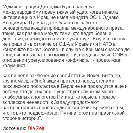
"Администрация Джорджа Буша нанесла
международному праву тяжелый удар, когда начала
интервенцию в Ирак, не имея мандата ООН. Однако
Владимира Путина даже близко не заботят
основополагающие принципы международного права,
такие, как разница между теми, кто ведет боевые
действия, и теми, кто в них не участвует. Ему и в голову
не пришло - в отличие от США в Ираке или НАТО в
конфликте вокруг Косово - в случае с Крымом сначала до
конца использовать возможности, предлагаемые ООН в
отношении урегулирования конфликта", - продолжает
колумнист.
Как пишет в заключение своей статьи Йохен Биттнер,
крупномасштабной акции протеста перед стенами
российского посольства в Берлине не проводится еще и
потому, что до сих пор "существует слишком много
слабоумных апологетов Путина, которые в порыве
всплесков ненависти к Западу продолжают
распространять пропагандистский тезис Кремля о том,
что тот, кто поддерживает Путина, стоит на правильной
стороне истории".
Источник:
Die Zeit