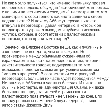
Но как могло получиться, что именно Нетаньяху провел
последнюю неделю, обсуждая "исторический компромисс
с нашими палестинскими соседями", несмотря на то, что
министры его собственного кабинета заявили о своем
недовольстве? И почему Аббас утверждал, что его
втянули в переговоры, давая интервью, в которых он
неоднократно угрожал выходом и публично исключал
уступки, которые, в соответствии с палестинскими
опросами, готов принять его народ?
"Конечно, на Ближнем Востоке вещи, как и публичные
заявления, не всегда то, чем они кажутся. Но
противоречие между обычными суждениями об
израильском и палестинском лидерах и тем, что они в
действительности говорят, подчеркивает то, что,
возможно, является самым интригующим моментом
"мирного процесса". В соответствии со структурой
переговоров, большая их часть будет проводиться между
Нетаньяху и Аббасом в частных беседах. И никто - ни
обычные эксперты, ни администрация Обамы, ни даже
большинство представителей израильского и
палестинского правительств - не уверены до конца по
поводу реальных намерений двух лидеров", - пишет
автор статьи Джексон Диль.