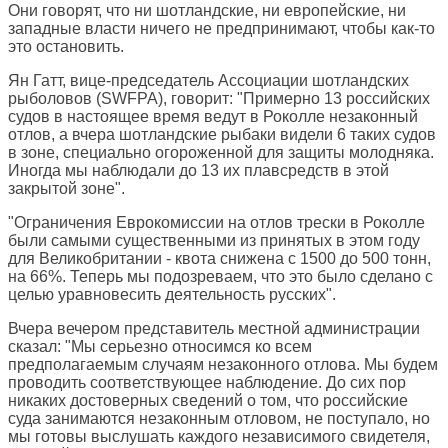
Они говорят, что ни шотландские, ни европейские, ни
западные власти ничего не предпринимают, чтобы как-то
это остановить.
Ян Гатт, вице-председатель Ассоциации шотландских
рыболовов (SWFPA), говорит: "Примерно 13 российских
судов в настоящее время ведут в Роколле незаконный
отлов, а вчера шотландские рыбаки видели 6 таких судов
в зоне, специально огороженной для защиты молодняка.
Иногда мы наблюдали до 13 их плавсредств в этой
закрытой зоне".
"Ограничения Еврокомиссии на отлов трески в Роколле
были самыми существенными из принятых в этом году
для Великобритании - квота снижена с 1500 до 500 тонн,
на 66%. Теперь мы подозреваем, что это было сделано с
целью уравновесить деятельность русских".
Вчера вечером представитель местной администрации
сказал: "Мы серьезно относимся ко всем
предполагаемым случаям незаконного отлова. Мы будем
проводить соответствующее наблюдение. До сих пор
никаких достоверных сведений о том, что российские
суда занимаются незаконным отловом, не поступало, но
мы готовы выслушать каждого независимого свидетеля,