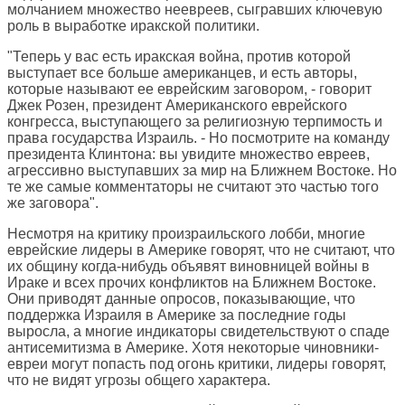
молчанием множество неевреев, сыгравших ключевую
роль в выработке иракской политики.
"Теперь у вас есть иракская война, против которой
выступает все больше американцев, и есть авторы,
которые называют ее еврейским заговором, - говорит
Джек Розен, президент Американского еврейского
конгресса, выступающего за религиозную терпимость и
права государства Израиль. - Но посмотрите на команду
президента Клинтона: вы увидите множество евреев,
агрессивно выступавших за мир на Ближнем Востоке. Но
те же самые комментаторы не считают это частью того
же заговора".
Несмотря на критику произраильского лобби, многие
еврейские лидеры в Америке говорят, что не считают, что
их общину когда-нибудь объявят виновницей войны в
Ираке и всех прочих конфликтов на Ближнем Востоке.
Они приводят данные опросов, показывающие, что
поддержка Израиля в Америке за последние годы
выросла, а многие индикаторы свидетельствуют о спаде
антисемитизма в Америке. Хотя некоторые чиновники-
евреи могут попасть под огонь критики, лидеры говорят,
что не видят угрозы общего характера.