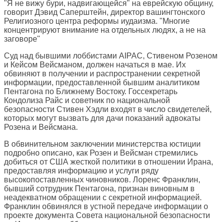
"Я не вижу бури, надвигающейся" на еврейскую общину,
говорит Дэвид Саперштейн, директор вашингтонского
Религиозного центра реформы иудаизма. "Многие
концентрируют внимание на отдельных людях, а не на
заговоре"
Суд над бывшими лоббистами AIPAC, Стивеном Розеном
и Кейсом Вейсманом, должен начаться в мае. Их
обвиняют в получении и распространении секретной
информации, предоставленной бывшим аналитиком
Пентагона по Ближнему Востоку. Госсекретарь
Кондолиза Райс и советник по национальной
безопасности Стивен Хэдли входят в число свидетелей,
которых могут вызвать для дачи показаний адвокаты
Розена и Вейсмана.
В обвинительном заключении министерства юстиции
подробно описано, как Розен и Вейсман стремились
добиться от США жесткой политики в отношении Ирана,
предоставляя информацию и услуги ряду
высокопоставленных чиновников. Лоренс Франклин,
бывший сотрудник Пентагона, признан виновным в
неадекватном обращении с секретной информацией.
Франклин обвинялся в устной передаче информации о
проекте документа Совета национальной безопасности