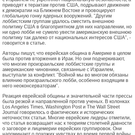
приводят к терактам против США, подрывают движение
к демократии на Ближнем Востоке и провоцируют
глобальную гонку ядерных вооружений. "Другим
лоббистским группам удалось сместить внешнюю
политику США в благоприятном для них направлении, но
ни одно лобби не сумело увести американскую внешнюю
политику так далеко от национальных интересов США", -
говорится в статье.
Авторы пишут, что еврейская община в Америке в целом
была против вторжения в Ирак. Но они подчеркивают,
что многие произраильские лоббистские группы и
американские чиновники, связанные с Израилем,
выступали за конфликт. "Войной мы во многом обязаны
влиянию произраильского лобби, особенно входящим в
него неоконсерваторам".
Реакция еврейской общины и значительной части прессы
была резкой и направленной против ученых. В колонках
Los Angeles Times, Washington Post и The Wall Street
Journal говорилось о фактических и исторических
неточностях статьи. Многие еврейские лидеры отметили,
что статья возвращает нас к теориям столетней давности
о заговоре и лицемерии еврейских группировок. Они
напоминают о похожих чувствах во время первой войны