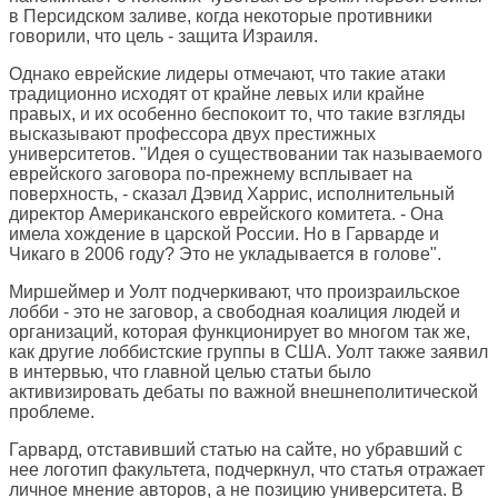
в Персидском заливе, когда некоторые противники
говорили, что цель - защита Израиля.
Однако еврейские лидеры отмечают, что такие атаки
традиционно исходят от крайне левых или крайне
правых, и их особенно беспокоит то, что такие взгляды
высказывают профессора двух престижных
университетов. "Идея о существовании так называемого
еврейского заговора по-прежнему всплывает на
поверхность, - сказал Дэвид Харрис, исполнительный
директор Американского еврейского комитета. - Она
имела хождение в царской России. Но в Гарварде и
Чикаго в 2006 году? Это не укладывается в голове".
Миршеймер и Уолт подчеркивают, что произраильское
лобби - это не заговор, а свободная коалиция людей и
организаций, которая функционирует во многом так же,
как другие лоббистские группы в США. Уолт также заявил
в интервью, что главной целью статьи было
активизировать дебаты по важной внешнеполитической
проблеме.
Гарвард, отставивший статью на сайте, но убравший с
нее логотип факультета, подчеркнул, что статья отражает
личное мнение авторов, а не позицию университета. В