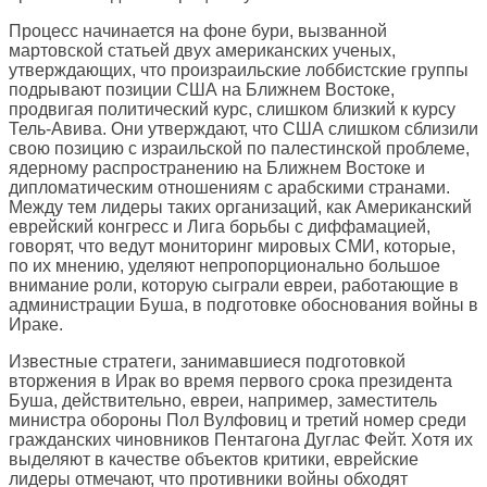
Процесс начинается на фоне бури, вызванной
мартовской статьей двух американских ученых,
утверждающих, что произраильские лоббистские группы
подрывают позиции США на Ближнем Востоке,
продвигая политический курс, слишком близкий к курсу
Тель-Авива. Они утверждают, что США слишком сблизили
свою позицию с израильской по палестинской проблеме,
ядерному распространению на Ближнем Востоке и
дипломатическим отношениям с арабскими странами.
Между тем лидеры таких организаций, как Американский
еврейский конгресс и Лига борьбы с диффамацией,
говорят, что ведут мониторинг мировых СМИ, которые,
по их мнению, уделяют непропорционально большое
внимание роли, которую сыграли евреи, работающие в
администрации Буша, в подготовке обоснования войны в
Ираке.
Известные стратеги, занимавшиеся подготовкой
вторжения в Ирак во время первого срока президента
Буша, действительно, евреи, например, заместитель
министра обороны Пол Вулфовиц и третий номер среди
гражданских чиновников Пентагона Дуглас Фейт. Хотя их
выделяют в качестве объектов критики, еврейские
лидеры отмечают, что противники войны обходят