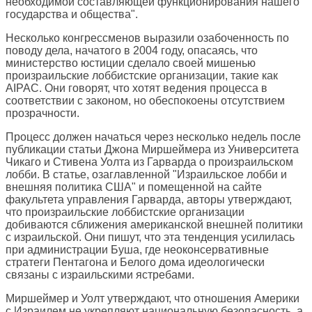
необходимой составляющей функционирования нашего
государства и общества".
Несколько конгрессменов выразили озабоченность по
поводу дела, начатого в 2004 году, опасаясь, что
министерство юстиции сделало своей мишенью
произраильские лоббистские организации, такие как
AIPAC. Они говорят, что хотят ведения процесса в
соответствии с законом, но обеспокоены отсутствием
прозрачности.
Процесс должен начаться через несколько недель после
публикации статьи Джона Миршеймера из Университета
Чикаго и Стивена Уолта из Гарварда о произраильском
лобби. В статье, озаглавленной "Израильское лобби и
внешняя политика США" и помещенной на сайте
факультета управления Гарварда, авторы утверждают,
что произраильские лоббистские организации
добиваются сближения американской внешней политики
с израильской. Они пишут, что эта тенденция усилилась
при администрации Буша, где неоконсервативные
стратеги Пентагона и Белого дома идеологически
связаны с израильскими ястребами.
Миршеймер и Уолт утверждают, что отношения Америки
с Израилем не укрепляют национальную безопасность, а