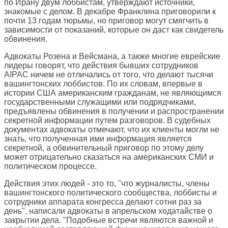
по Ирану двум лоббистам, утверждают источники,
знакомые с делом. В декабре Франклина приговорили к
почти 13 годам тюрьмы, но приговор могут смягчить в
зависимости от показаний, которые он даст как свидетель
обвинения.
Адвокаты Розена и Вейсмана, а также многие еврейские
лидеры говорят, что действия бывших сотрудников
AIPAC ничем не отличались от того, что делают тысячи
вашингтонских лоббистов. По их словам, впервые в
истории США американским гражданам, не являющимся
государственными служащими или подрядчиками,
предъявлены обвинения в получении и распространении
секретной информации путем разговоров. В судебных
документах адвокаты отмечают, что их клиенты могли не
знать, что полученная ими информация является
секретной, а обвинительный приговор по этому делу
может отрицательно сказаться на американских СМИ и
политическом процессе.
Действия этих людей - это то, "что журналисты, члены
вашингтонского политического сообщества, лоббисты и
сотрудники аппарата конгресса делают сотни раз за
день", написали адвокаты в апрельском ходатайстве о
закрытии дела. "Подобные встречи являются важной и