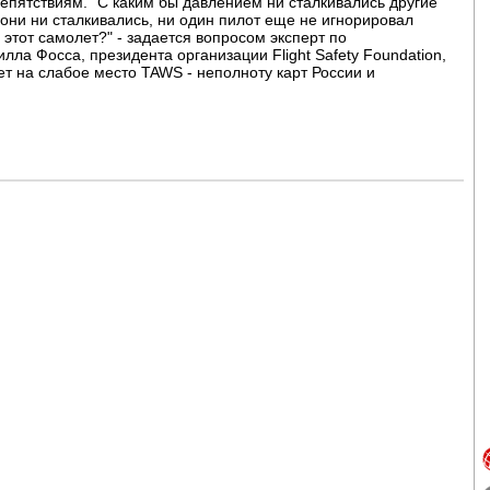
пятствиям. "С каким бы давлением ни сталкивались другие
они ни сталкивались, ни один пилот еще не игнорировал
этот самолет?" - задается вопросом эксперт по
ла Фосса, президента организации Flight Safety Foundation,
ет на слабое место TAWS - неполноту карт России и