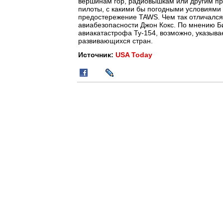
вершинам гор, радиовышкам или другим пре
пилоты, с какими бы погодными условиями 
предостережение TAWS. Чем так отличался 
авиабезопасности Джон Кокс. По мнению Бил
авиакатастрофа Ту-154, возможно, указыва
развивающихся стран.
Источник:
USA Today