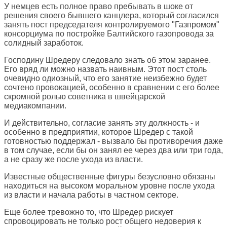
У немцев есть полное право пребывать в шоке от
решения своего бывшего канцлера, который согласился
занять пост председателя контролируемого "Газпромом"
консорциума по постройке Балтийского газопровода за
солидный заработок.
Господину Шредеру следовало знать об этом заранее.
Его вряд ли можно назвать наивным. Этот пост столь
очевидно одиозный, что его занятие неизбежно будет
сочтено провокацией, особенно в сравнении с его более
скромной ролью советника в швейцарской
медиакомпании.
И действительно, согласие занять эту должность - и
особенно в предприятии, которое Шредер с такой
готовностью поддержал - вызвало бы противоречия даже
в том случае, если бы он занял ее через два или три года,
а не сразу же после ухода из власти.
Известные общественные фигуры безусловно обязаны
находиться на высоком моральном уровне после ухода
из власти и начала работы в частном секторе.
Еще более тревожно то, что Шредер рискует
спровоцировать не только рост общего недоверия к