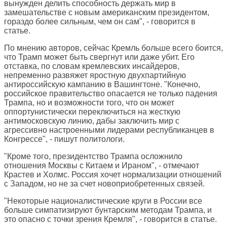
вынужден делить способность держать мир в
замешательстве с новым американским президентом,
гораздо более сильным, чем он сам", - говорится в
статье.
По мнению авторов, сейчас Кремль больше всего боится,
что Трамп может быть свергнут или даже убит. Его
отставка, по словам кремлевских инсайдеров,
непременно развяжет яростную двухпартийную
антироссийскую кампанию в Вашингтоне. "Конечно,
российское правительство опасается не только падения
Трампа, но и возможности того, что он может
оппортунистически переключиться на жесткую
антимосковскую линию, дабы заключить мир с
агрессивно настроенными лидерами республиканцев в
Конгрессе", - пишут политологи.
"Кроме того, президентство Трампа осложнило
отношения Москвы с Китаем и Ираном", - отмечают
Крастев и Холмс. Россия хочет нормализации отношений
с Западом, но не за счет новоприобретенных связей.
"Некоторые националистические круги в России все
больше симпатизируют бунтарским методам Трампа, и
это опасно с точки зрения Кремля", - говорится в статье.