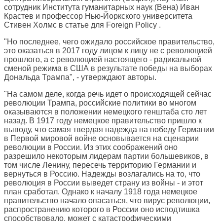
сотрудник Института гуманитарных наук (Вена) Иван
Крастев и профессор Нью-Йоркского университета
Стивен Холмс в статье для
Foreign Policy
.
"Но последнее, чего ожидало российское правительство,
это оказаться в 2017 году лицом к лицу не с революцией
прошлого, а с революцией настоящего - радикальной
сменой режима в США в результате победы на выборах
Дональда Трампа", - утверждают авторы.
"На самом деле, когда речь идет о происходящей сейчас
революции Трампа, российские политики во многом
оказываются в положении немецкого генштаба сто лет
назад. В 1917 году немецкое правительство пришло к
выводу, что самая твердая надежда на победу Германии
в Первой мировой войне основывается на сценарии
революции в России. Из этих соображений оно
разрешило некоторым лидерам партии большевиков, в
том числе Ленину, пересечь территорию Германии и
вернуться в Россию. Надежды возлагались на то, что
революция в России выведет страну из войны - и этот
план сработал. Однако к началу 1918 года немецкое
правительство начало опасаться, что вирус революции,
распространению которого в России оно исподтишка
способствовало, может с катастрофическими