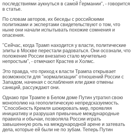
последствиями аукнуться в самой Германии", - говорится
в статье.
По словам авторов, их беседы с российскими
политиками и экспертами свидетельствуют о том, что
ныне они начали испытывать похожие сомнения и
опасения.
"Сейчас, когда Трамп находится у власти, политические
элиты в Москве перестали радоваться. Они осознали, что
положение России внезапно стало мучительно
непростым", - отмечают Крастев и Холмс.
Это правда, что приход к власти Трампа открывает
возможности для "нормализации" отношений России с
Западом, начиная с ослабления или даже отмены
санкций, рассуждают они.
Однако при Трампе в Белом доме Путин утратил свою
монополию на геополитическую непредсказуемость.
"Способность Кремля шокировать мир, проявляя
инициативу и разрушая привычные международные
правила и обычаи, позволяла России играть
завышенную роль на международной арене и затевать
дела, которые ей были не по зубам. Теперь Путин