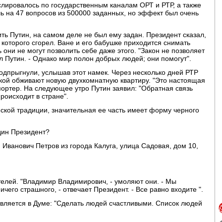
лировалось по государственным каналам ОРТ и РТР, а также
ь на 47 вопросов из 500000 заданных, но эффект был очень
ть Путин, на самом деле не был ему задан. Президент сказал,
 которого сгорел. Ване и его бабушке приходится снимать
ь они не могут позволить себе даже этого. "Закон не позволяет
ал Путин. - Однако мир полон добрых людей; они помогут".
дпрыгнули, услышав этот намек. Через несколько дней РТР
шкой обживают новую двухкомнатную квартиру. "Это настоящая
портер. На следующее утро Путин заявил: "Обратная связь
происходит в стране".
йской традиции, значительная ее часть имеет форму черного
дин Президент?
й Иванович Петров из города Калуга, улица Садовая, дом 10,
елей. "Владимир Владимирович, - умоляют они. - Мы
чего страшного, - отвечает Президент. - Все равно входите ".
ляется в Думе: "Сделать людей счастливыми. Список людей