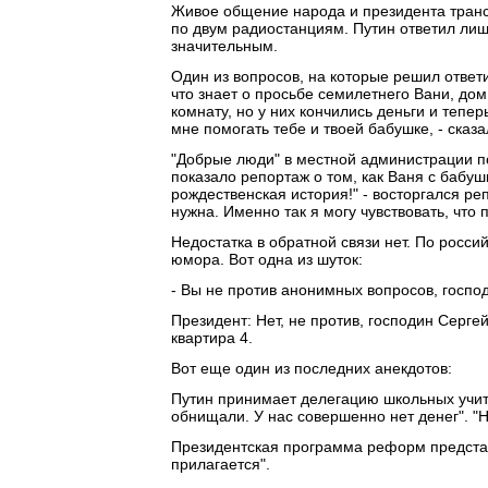
Живое общение народа и президента транс
по двум радиостанциям. Путин ответил лиш
значительным.
Один из вопросов, на которые решил ответи
что знает о просьбе семилетнего Вани, дом
комнату, но у них кончились деньги и тепер
мне помогать тебе и твоей бабушке, - сказ
"Добрые люди" в местной администрации по
показало репортаж о том, как Ваня с бабу
рождественская история!" - восторгался ре
нужна. Именно так я могу чувствовать, что 
Недостатка в обратной связи нет. По росси
юмора. Вот одна из шуток:
- Вы не против анонимных вопросов, госпо
Президент: Нет, не против, господин Серге
квартира 4.
Вот еще один из последних анекдотов:
Путин принимает делегацию школьных учит
обнищали. У нас совершенно нет денег". "Ни
Президентская программа реформ представ
прилагается".