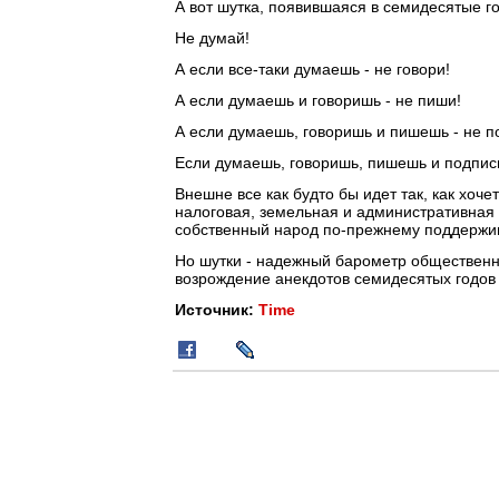
А вот шутка, появившаяся в семидесятые г
Не думай!
А если все-таки думаешь - не говори!
А если думаешь и говоришь - не пиши!
А если думаешь, говоришь и пишешь - не п
Если думаешь, говоришь, пишешь и подпис
Внешне все как будто бы идет так, как хоче
налоговая, земельная и административная
собственный народ по-прежнему поддержив
Но шутки - надежный барометр общественно
возрождение анекдотов семидесятых годов 
Источник:
Time