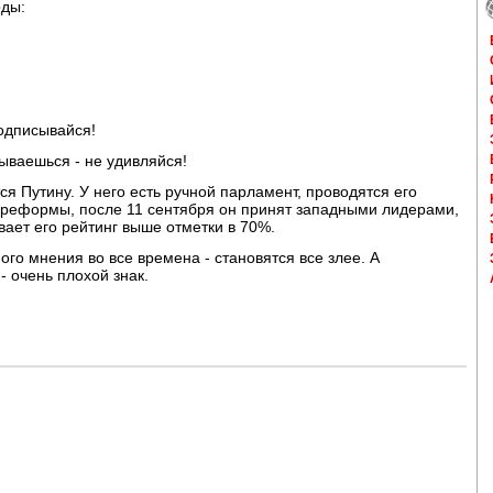
оды:
одписывайся!
ываешься - не удивляйся!
тся Путину. У него есть ручной парламент, проводятся его
 реформы, после 11 сентября он принят западными лидерами,
ает его рейтинг выше отметки в 70%.
го мнения во все времена - становятся все злее. А
- очень плохой знак.