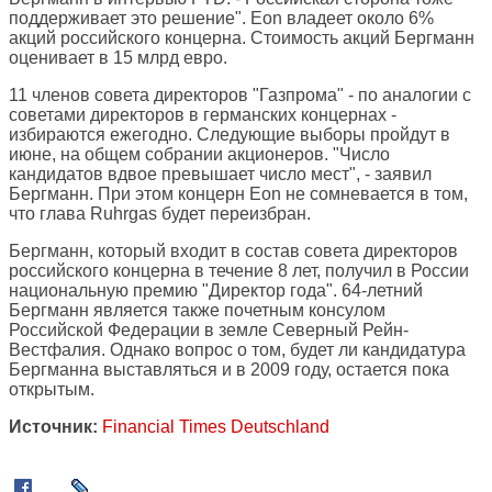
поддерживает это решение". Eon владеет около 6%
акций российского концерна. Стоимость акций Бергманн
оценивает в 15 млрд евро.
11 членов совета директоров "Газпрома" - по аналогии с
советами директоров в германских концернах -
избираются ежегодно. Следующие выборы пройдут в
июне, на общем собрании акционеров. "Число
кандидатов вдвое превышает число мест", - заявил
Бергманн. При этом концерн Eon не сомневается в том,
что глава Ruhrgas будет переизбран.
Бергманн, который входит в состав совета директоров
российского концерна в течение 8 лет, получил в России
национальную премию "Директор года". 64-летний
Бергманн является также почетным консулом
Российской Федерации в земле Северный Рейн-
Вестфалия. Однако вопрос о том, будет ли кандидатура
Бергманна выставляться и в 2009 году, остается пока
открытым.
Источник:
Financial Times Deutschland