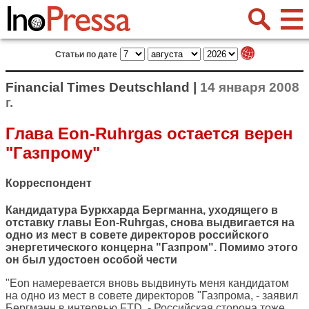
Статьи по дате
Financial Times Deutschland |
14 января 2008
г.
Глава Eon-Ruhrgas остается верен
"Газпрому"
Корреспондент
Кандидатура Буркхарда Бергманна, уходящего в
отставку главы Eon-Ruhrgas, снова выдвигается на
одно из мест в совете директоров российского
энергетического концерна "Газпром". Помимо этого
он был удостоен особой чести
"Eon намеревается вновь выдвинуть меня кандидатом
на одно из мест в совете директоров "Газпрома, - заявил
Бергманн в интервью FTD. - Российская сторона тоже