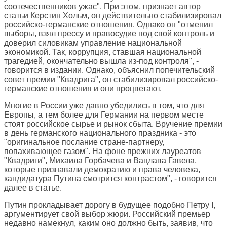
соотечественников ужас". При этом, признает автор
статьи Керстин Хольм, он действительно стабилизировал
российско-германские отношения. Однако он "отменил
выборы, взял прессу и правосудие под свой контроль и
доверил силовикам управление национальной
экономикой. Так, коррупция, ставшая национальной
трагедией, окончательно вышла из-под контроля", -
говорится в издании. Однако, объяснил попечительский
совет премии "Квадрига", он стабилизировал российско-
германские отношения и они процветают.
Многие в России уже давно убедились в том, что для
Европы, а тем более для Германии на первом месте
стоят российское сырье и рынок сбыта. Вручение премии
в день германского национального праздника - это
"оригинальное послание стране-партнеру,
попахивающее газом". На фоне прежних лауреатов
"Квадриги", Михаила Горбачева и Вацлава Гавела,
которые признавали демократию и права человека,
кандидатура Путина смотрится контрастом", - говорится
далее в статье.
Путин прокладывает дорогу в будущее подобно Петру I,
аргументирует свой выбор жюри. Российский премьер
недавно намекнул, каким оно должно быть, заявив, что