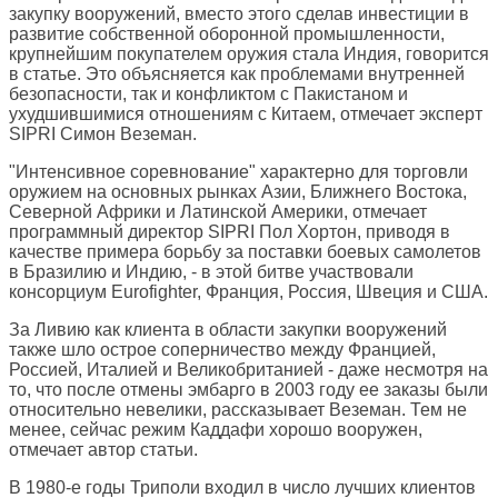
закупку вооружений, вместо этого сделав инвестиции в
развитие собственной оборонной промышленности,
крупнейшим покупателем оружия стала Индия, говорится
в статье. Это объясняется как проблемами внутренней
безопасности, так и конфликтом с Пакистаном и
ухудшившимися отношениям с Китаем, отмечает эксперт
SIPRI Симон Веземан.
"Интенсивное соревнование" характерно для торговли
оружием на основных рынках Азии, Ближнего Востока,
Северной Африки и Латинской Америки, отмечает
программный директор SIPRI Пол Хортон, приводя в
качестве примера борьбу за поставки боевых самолетов
в Бразилию и Индию, - в этой битве участвовали
консорциум Eurofighter, Франция, Россия, Швеция и США.
За Ливию как клиента в области закупки вооружений
также шло острое соперничество между Францией,
Россией, Италией и Великобританией - даже несмотря на
то, что после отмены эмбарго в 2003 году ее заказы были
относительно невелики, рассказывает Веземан. Тем не
менее, сейчас режим Каддафи хорошо вооружен,
отмечает автор статьи.
В 1980-е годы Триполи входил в число лучших клиентов