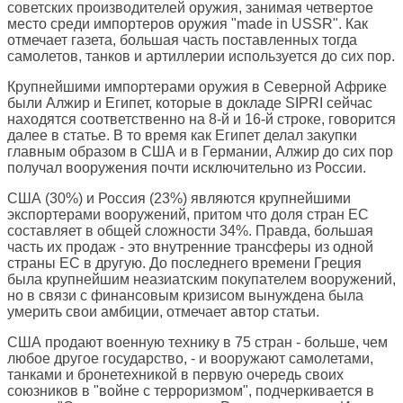
советских производителей оружия, занимая четвертое
место среди импортеров оружия "made in USSR". Как
отмечает газета, большая часть поставленных тогда
самолетов, танков и артиллерии используется до сих пор.
Крупнейшими импортерами оружия в Северной Африке
были Алжир и Египет, которые в докладе SIPRI сейчас
находятся соответственно на 8-й и 16-й строке, говорится
далее в статье. В то время как Египет делал закупки
главным образом в США и в Германии, Алжир до сих пор
получал вооружения почти исключительно из России.
США (30%) и Россия (23%) являются крупнейшими
экспортерами вооружений, притом что доля стран ЕС
составляет в общей сложности 34%. Правда, большая
часть их продаж - это внутренние трансферы из одной
страны ЕС в другую. До последнего времени Греция
была крупнейшим неазиатским покупателем вооружений,
но в связи с финансовым кризисом вынуждена была
умерить свои амбиции, отмечает автор статьи.
США продают военную технику в 75 стран - больше, чем
любое другое государство, - и вооружают самолетами,
танками и бронетехникой в первую очередь своих
союзников в "войне с терроризмом", подчеркивается в