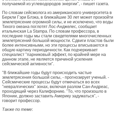
получаемой из углеводородов энергии", - пишет газета.
По словам сейсмолога из американского университета в
Беркли Гэри Блэка, в ближайшие 30 лет может произойти
землетрясение огромной силы, и не исключено, что воды
Тихого океана поглотят Лос-Анджелес, сообщает
итальянская
La Stampa
. По словам профессора, в
последние годы мы стали свидетелями многочисленных
землетрясений большой мощности. Сдвиги пластов были
более интенсивными, но эти процессы вписываются в
общую картину периодичности. Как подчеркивает
специалист "парниковый эффект, по крайней мере на
данном этапе, не является причиной усиления
сейсмической активности".
"В ближайшие годы будут происходить частые
землетрясения большой силы, - прогнозирует ученый. -
Сейсмические процессы будут отмечаться во всех
"невралгических" зонах, включая разлом Сан-Андреас,
проходящий через Калифорнию. "То, что произошло в
Японии, должно заставить Америку задуматься", -
говорит профессор.
Также по теме
: