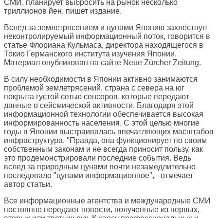
СМИ, планирует выбросить на рынок несколько
триллионов йен, пишет издание.
Вслед за землетрясением и цунами Японию захлестнул
неконтролируемый информационный поток, говорится в
статье Флориана Кульмаса, директора находящегося в
Токио Германского института изучения Японии.
Материал опубликован на сайте
Neue Zürcher Zeitung
.
В силу необходимости в Японии активно занимаются
проблемой землетрясений, страна с севера на юг
покрыта густой сетью сенсоров, которые передают
данные о сейсмической активности. Благодаря этой
информационной технологии обеспечивается высокая
информированность населения. С этой целью многие
годы в Японии выстраивалась впечатляющих масштабов
инфраструктура. "Правда, она функционирует по своим
собственным законам и не всегда приносит пользу, как
это продемонстрировали последние события. Ведь
вслед за природным цунами почти незамедлительно
последовало "цунами информационное", - отмечает
автор статьи.
Все информационные агентства и международные СМИ
постоянно передают новости, полученные из первых,