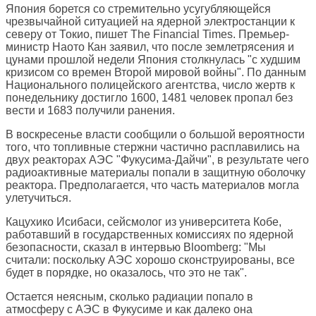
Япония борется со стремительно усугубляющейся
чрезвычайной ситуацией на ядерной электростанции к
северу от Токио, пишет
The Financial Times
. Премьер-
министр Наото Кан заявил, что после землетрясения и
цунами прошлой недели Япония столкнулась "с худшим
кризисом со времен Второй мировой войны". По данным
Национального полицейского агентства, число жертв к
понедельнику достигло 1600, 1481 человек пропал без
вести и 1683 получили ранения.
В воскресенье власти сообщили о большой вероятности
того, что топливные стержни частично расплавились на
двух реакторах АЭС "Фукусима-Дайчи", в результате чего
радиоактивные материалы попали в защитную оболочку
реактора. Предполагается, что часть материалов могла
улетучиться.
Кацухико Исибаси, сейсмолог из университета Кобе,
работавший в государственных комиссиях по ядерной
безопасности, сказал в интервью Bloomberg: "Мы
считали: поскольку АЭС хорошо сконструированы, все
будет в порядке, но оказалось, что это не так".
Остается неясным, сколько радиации попало в
атмосферу с АЭС в Фукусиме и как далеко она