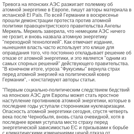
Тревога на японских АЭС разжигает полемику об
атомной энергетике в Европе, пишут авторы материала в
испанской
El País
. По всей Германии в воскресенье
прошли демонстрации протеста против атомной
политики правоцентристского правительства Ангелы
Меркель. Меркель заверила, что немецким АЭС ничего
не грозит, и вновь назвала атомную энергетику
"переходной технологией". Как отмечает издание,
нынешняя власть часто использует это клише для
оправдания того, что постоянно откладывает решение об
отказе от атомной энергетики, и это является "одним из
самых спорных решений" действующего правительства.
"В конечном итоге, угроза "Фукусимы" вернула страх
перед атомной энергией на политический ковер
Германии", - констатируют авторы статьи.
"Первым социально-политическим следствием бедствий
на японских АЭС для Европы может стать яростное
наступление противников атомной энергетики, которые в
последние годы уступали сторонникам нуклеаризации.
Опасность атомной энергетики сегодня, спустя четверть
века после Чернобыля, вновь стала очевидной, хотя в
последнее время уступала место страху перед
энергетической зависимостью ЕС и призывами к борьбе
с климатическими изменениями ценой отказа от