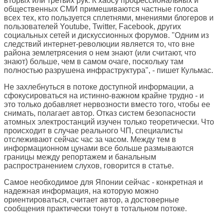
вторых или третьих рук. К хаосу профессиональных и
общественных СМИ примешиваются частные голоса
всех тех, кто пользуется сплетнями, мнениями блогеров и
пользователей Youtube, Twitter, Facebook, других
социальных сетей и дискуссионных форумов. "Одним из
следствий интернет-революции является то, что вне
района землетрясения о нем знают (или считают, что
знают) больше, чем в самом очаге, поскольку там
полностью разрушена инфраструктура", - пишет Кульмас.
Не захлебнуться в потоке доступной информации, а
сфокусироваться на истинно-важном крайне трудно - и
это только добавляет нервозности вместо того, чтобы ее
снимать, полагает автор. Отказ систем безопасности
атомных электростанций изучен только теоретически. Что
происходит в случае реального ЧП, специалисты
отслеживают сейчас час за часом. Между тем в
информационном цунами все больше размываются
границы между репортажем и банальным
распространением слухов, говорится в статье.
Самое необходимое для Японии сейчас - конкретная и
надежная информация, на которую можно
ориентироваться, считает автор, а достоверные
сообщения практически тонут в тотальном потоке.