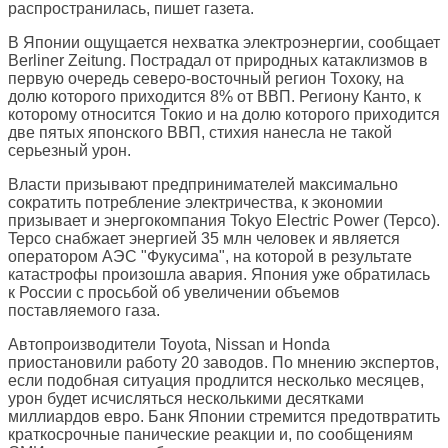
распространилась, пишет газета.
В Японии ощущается нехватка электроэнергии, сообщает
Berliner Zeitung
. Пострадал от природных катаклизмов в
первую очередь северо-восточный регион Тохоку, на
долю которого приходится 8% от ВВП. Региону Канто, к
которому относится Токио и на долю которого приходится
две пятых японского ВВП, стихия нанесла не такой
серьезный урон.
Власти призывают предпринимателей максимально
сократить потребление электричества, к экономии
призывает и энергокомпания Tokyo Electric Power (Tepco).
Tepco снабжает энергией 35 млн человек и является
оператором АЭС "Фукусима", на которой в результате
катастрофы произошла авария. Япония уже обратилась
к России с просьбой об увеличении объемов
поставляемого газа.
Автопроизводители Toyota, Nissan и Honda
приостановили работу 20 заводов. По мнению экспертов,
если подобная ситуация продлится несколько месяцев,
урон будет исчисляться несколькими десятками
миллиардов евро. Банк Японии стремится предотвратить
краткосрочные панические реакции и, по сообщениям